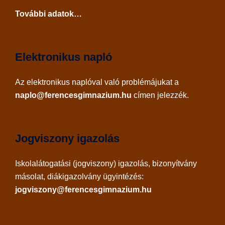
További adatok…
Elektronikus napló
Az
elektronikus naplóval
való problémájukat a
naplo@ferencesgimnazium.hu
címen jelezzék.
Jogviszony igazolás
Iskolalátogatási (jogviszony) igazolás, bizonyítvány
másolat, diákigazolvány ügyintézés:
jogviszony@ferencesgimnazium.hu