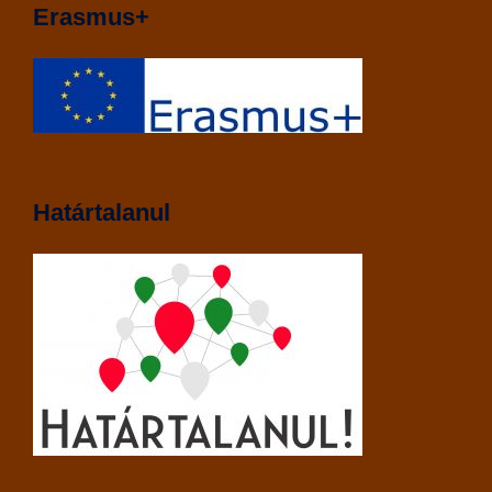
Erasmus+
Határtalanul