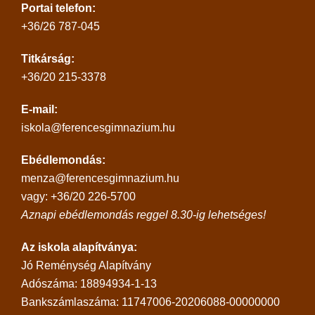
Portai telefon:
+36/26 787-045
Titkárság:
+36/20 215-3378
E-mail:
iskola@ferencesgimnazium.hu
Ebédlemondás:
menza@ferencesgimnazium.hu
vagy: +36/20 226-5700
Aznapi ebédlemondás reggel 8.30-ig lehetséges!
Az iskola alapítványa:
Jó Reménység Alapítvány
Adószáma: 18894934-1-13
Bankszámlaszáma: 11747006-20206088-00000000