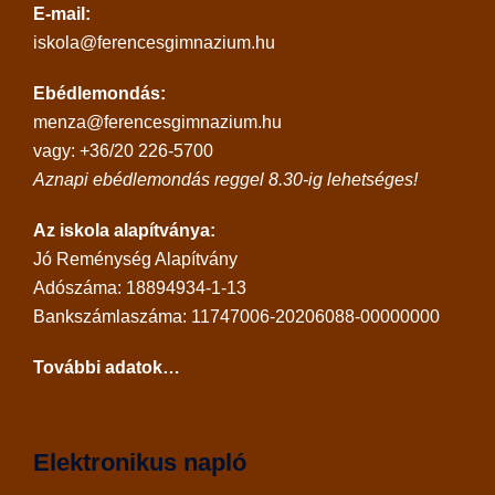
E-mail:
iskola@ferencesgimnazium.hu
Ebédlemondás:
menza@ferencesgimnazium.hu
vagy: +36/20 226-5700
Aznapi ebédlemondás reggel 8.30-ig lehetséges!
Az iskola alapítványa:
Jó Reménység Alapítvány
Adószáma: 18894934-1-13
Bankszámlaszáma: 11747006-20206088-00000000
További adatok…
Elektronikus napló