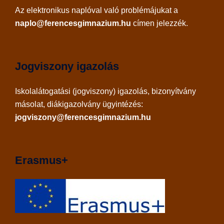
Az
elektronikus naplóval
való problémájukat a
naplo@ferencesgimnazium.hu
címen jelezzék.
Jogviszony igazolás
Iskolalátogatási (jogviszony) igazolás, bizonyítvány
másolat, diákigazolvány ügyintézés:
jogviszony@ferencesgimnazium.hu
Erasmus+