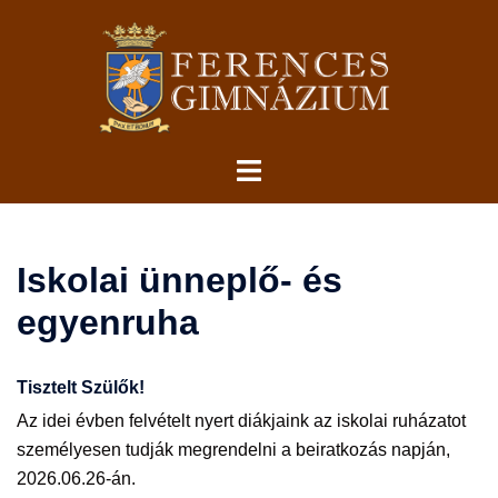
Skip
to
content
Toggle
menu
Iskolai ünneplő- és
egyenruha
Tisztelt Szülők!
Az idei évben felvételt nyert diákjaink az iskolai ruházatot
személyesen tudják megrendelni a beiratkozás napján,
2026.06.26-án.