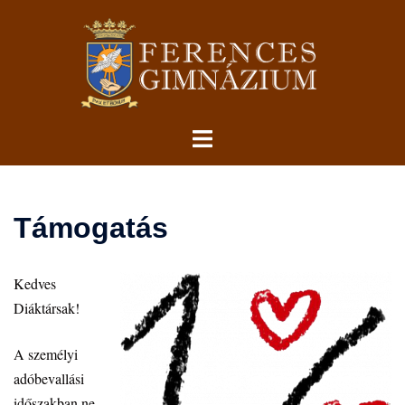
Skip
to
content
Toggle
menu
Támogatás
Kedves
Diáktársak!
A személyi
adóbevallási
időszakban ne