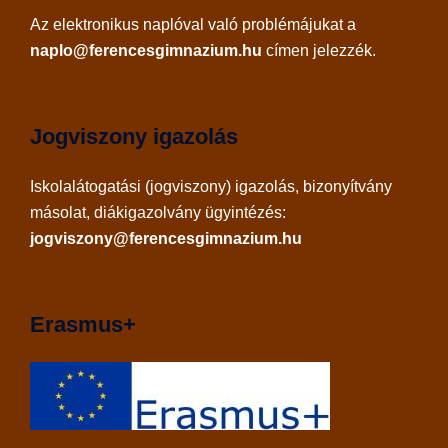
Az
elektronikus naplóval
való problémájukat a
naplo@ferencesgimnazium.hu
címen jelezzék.
Jogviszony igazolás
Iskolalátogatási (jogviszony) igazolás, bizonyítvány
másolat, diákigazolvány ügyintézés:
jogviszony@ferencesgimnazium.hu
Erasmus+