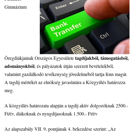
Gimnázium
tagdíjakból, támogatásból,
Öregdiákjainak Országos Egyesülete
adományokból
, és pályázatok útján szerzett bevételekből,
valamint gazdálkodó tevékenység jövedelméből tartja fenn magát.
A tagdíj mértékét az elnökség javaslatára a Közgyűlés határozza
meg.
A közgyűlés határozata alapján a tagdíj aktív dolgozóknak 2500.-
Ft/év, diákoknak és nyugdíjasoknak 1.500.- Ft/év
Az alapszabály VII. 9. pontjának 4. bekezdése szerint: „Az