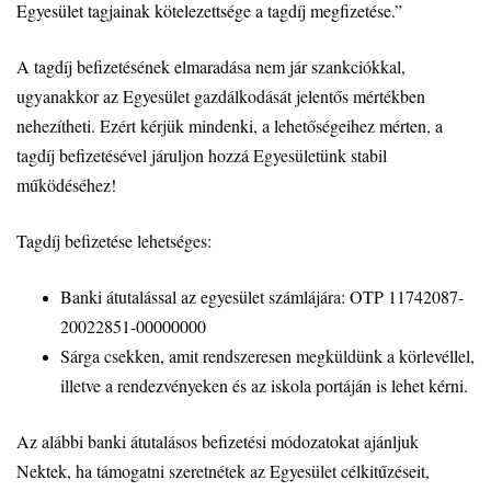
Egyesület tagjainak kötelezettsége a tagdíj megfizetése.”
A tagdíj befizetésének elmaradása nem jár szankciókkal,
ugyanakkor az Egyesület gazdálkodását jelentős mértékben
nehezítheti. Ezért kérjük mindenki, a lehetőségeihez mérten, a
tagdíj befizetésével járuljon hozzá Egyesületünk stabil
működéséhez!
Tagdíj befizetése lehetséges:
Banki átutalással az egyesület számlájára: OTP 11742087-
20022851-00000000
Sárga csekken, amit rendszeresen megküldünk a körlevéllel,
illetve a rendezvényeken és az iskola portáján is lehet kérni.
Az alábbi banki átutalásos befizetési módozatokat ajánljuk
Nektek, ha támogatni szeretnétek az Egyesület célkitűzéseit,