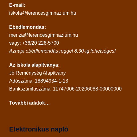
E-mail:
iskola@ferencesgimnazium.hu
Ebédlemondás:
menza@ferencesgimnazium.hu
vagy: +36/20 226-5700
Aznapi ebédlemondás reggel 8.30-ig lehetséges!
Az iskola alapítványa:
Jó Reménység Alapítvány
Adószáma: 18894934-1-13
Bankszámlaszáma: 11747006-20206088-00000000
További adatok…
Elektronikus napló