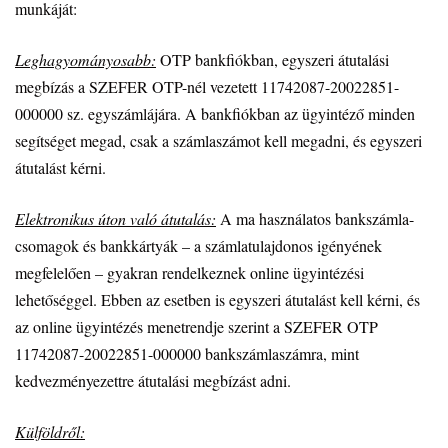
munkáját:
Leghagyományosabb:
OTP bankfiókban, egyszeri átutalási
megbízás a SZEFER OTP-nél vezetett 11742087-20022851-
000000 sz. egyszámlájára. A bankfiókban az ügyintéző minden
segítséget megad, csak a számlaszámot kell megadni, és egyszeri
átutalást kérni.
Elektronikus úton való átutalás:
A ma használatos bankszámla-
csomagok és bankkártyák – a számlatulajdonos igényének
megfelelően – gyakran rendelkeznek online ügyintézési
lehetőséggel. Ebben az esetben is egyszeri átutalást kell kérni, és
az online ügyintézés menetrendje szerint a SZEFER OTP
11742087-20022851-000000 bankszámlaszámra, mint
kedvezményezettre átutalási megbízást adni.
Külföldről: