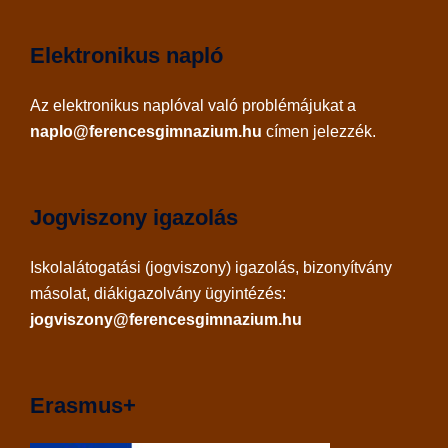
Elektronikus napló
Az
elektronikus naplóval
való problémájukat a
naplo@ferencesgimnazium.hu
címen jelezzék.
Jogviszony igazolás
Iskolalátogatási (jogviszony) igazolás, bizonyítvány
másolat, diákigazolvány ügyintézés:
jogviszony@ferencesgimnazium.hu
Erasmus+