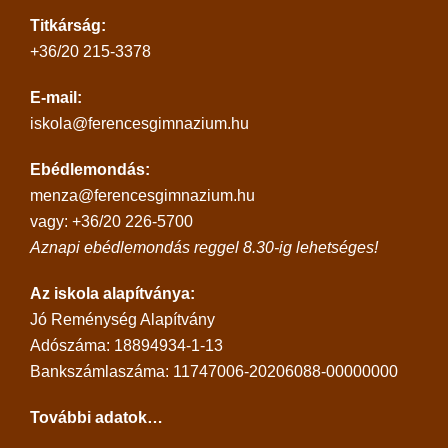
Titkárság:
+36/20 215-3378
E-mail:
iskola@ferencesgimnazium.hu
Ebédlemondás:
menza@ferencesgimnazium.hu
vagy: +36/20 226-5700
Aznapi ebédlemondás reggel 8.30-ig lehetséges!
Az iskola alapítványa:
Jó Reménység Alapítvány
Adószáma: 18894934-1-13
Bankszámlaszáma: 11747006-20206088-00000000
További adatok…