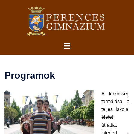
Skip
to
content
Toggle
menu
Programok
A közösség
formálása a
teljes iskolai
életet
áthatja,
kiterjed a