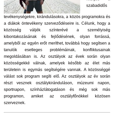
szabadidős
tevékenységekre, kirándulásokra, a közös programokra és
a diákok öntevékeny szerveződéseire is. Célunk, hogy a
közösség váljék színterévé a személyiség
kibontakozásának és fejlődésének, olyan forrássá,
amelyből az egyén erőt meríthet, továbbá hogy segítsen a
tanulók esetleges problémáinak, konfliktusainak
megoldásában is. Az osztályok az évek során olyan
közösségekké válnak, amelyek később az élet más
területein is egymás segítségére vannak. A közösséggé
válást sok program segíti elő. Az osztályok az év során
részt vesznek osztálykiránduláson, múzeumi napon,
sportnapon, színházlátogatáson és még sok más
programon, amiket az osztályfőnökkel közösen
szerveznek.