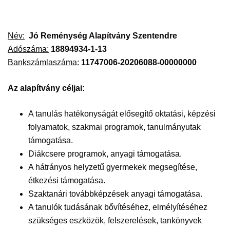
Név:
Jó Reménység Alapítvány Szentendre
Adószáma:
18894934-1-13
Bankszámlaszáma:
11747006-20206088-00000000
Az alapítvány céljai:
A tanulás hatékonyságát elősegítő oktatási, képzési
folyamatok, szakmai programok, tanulmányutak
támogatása.
Diákcsere programok, anyagi támogatása.
A hátrányos helyzetű gyermekek megsegítése,
étkezési támogatása.
Szaktanári továbbképzések anyagi támogatása.
A tanulók tudásának bővítéséhez, elmélyítéséhez
szükséges eszközök, felszerelések, tankönyvek