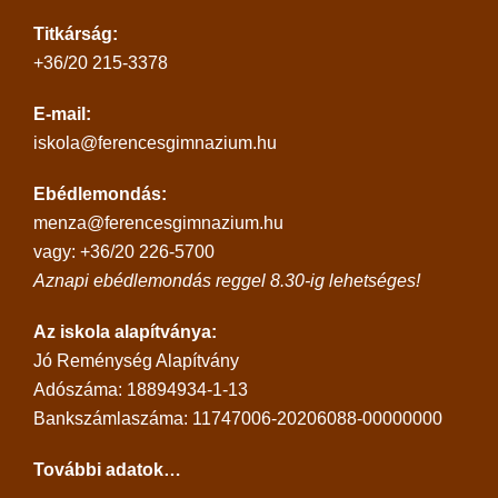
Titkárság:
+36/20 215-3378
E-mail:
iskola@ferencesgimnazium.hu
Ebédlemondás:
menza@ferencesgimnazium.hu
vagy: +36/20 226-5700
Aznapi ebédlemondás reggel 8.30-ig lehetséges!
Az iskola alapítványa:
Jó Reménység Alapítvány
Adószáma: 18894934-1-13
Bankszámlaszáma: 11747006-20206088-00000000
További adatok…