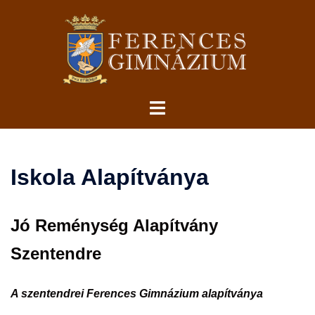
Skip
to
content
Toggle
menu
Iskola Alapítványa
Jó Reménység Alapítvány
Szentendre
A szentendrei
Ferences Gimnázium alapítványa