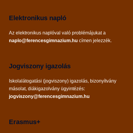
Elektronikus napló
Az
elektronikus naplóval
való problémájukat a
naplo@ferencesgimnazium.hu
címen jelezzék.
Jogviszony igazolás
Iskolalátogatási (jogviszony) igazolás, bizonyítvány
másolat, diákigazolvány ügyintézés:
jogviszony@ferencesgimnazium.hu
Erasmus+