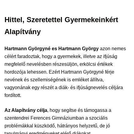
Hittel, Szeretettel Gyermekeinkért
Alapítvány
Hartmann Györgyné es Hartmann György
azon nemes
célért faradoztak, hogy a gyermekek, illetve az ifjúság
megfelelő nevelésben részesüljön, erkölcsi értékek
hordozója lehessen. Ezért Hartmann Györgyné férje
nevének és szellemiségének is emléket állítva,
vagyonának egy részét a diák- és ifjúságnevelés céljára
fordított.
Az Alapítvány célja
, hogy segítse és támogassa a
szentendrei Ferences Gimnáziumban a szociális
problémákkal küszködő, hátrányos helyzetű, de jó
tanulmányi eredményeket elérő diákokat.