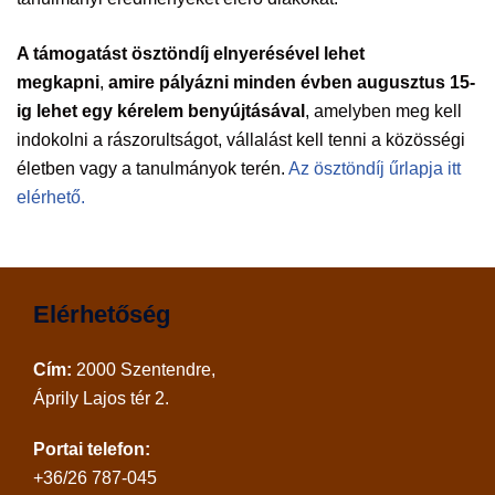
A támogatást ösztöndíj elnyerésével lehet
megkapni
,
amire pályázni minden évben augusztus 15-
ig lehet egy kérelem benyújtásával
, amelyben meg kell
indokolni a rászorultságot, vállalást kell tenni a közösségi
életben vagy a tanulmányok terén.
Az ösztöndíj űrlapja itt
elérhető.
Elérhetőség
Cím:
2000 Szentendre,
Áprily Lajos tér 2.
Portai telefon:
+36/26 787-045