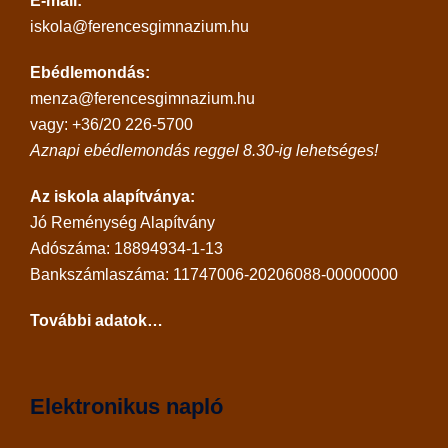
E-mail:
iskola@ferencesgimnazium.hu
Ebédlemondás:
menza@ferencesgimnazium.hu
vagy: +36/20 226-5700
Aznapi ebédlemondás reggel 8.30-ig lehetséges!
Az iskola alapítványa:
Jó Reménység Alapítvány
Adószáma: 18894934-1-13
Bankszámlaszáma: 11747006-20206088-00000000
További adatok…
Elektronikus napló