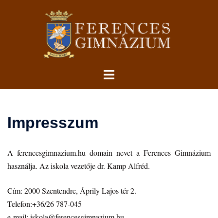
Skip
to
content
Toggle
menu
Impresszum
A ferencesgimnazium.hu domain nevet a Ferences Gimnázium
használja. Az iskola vezetője dr. Kamp Alfréd.
Cím: 2000 Szentendre, Áprily Lajos tér 2.
Telefon:
+36/26 787-045
e-mail:
iskola@ferencesgimnazium.hu