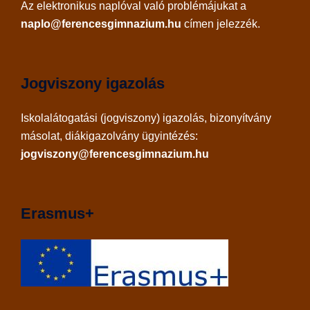
Az
elektronikus naplóval
való problémájukat a
naplo@ferencesgimnazium.hu
címen jelezzék.
Jogviszony igazolás
Iskolalátogatási (jogviszony) igazolás, bizonyítvány
másolat, diákigazolvány ügyintézés:
jogviszony@ferencesgimnazium.hu
Erasmus+