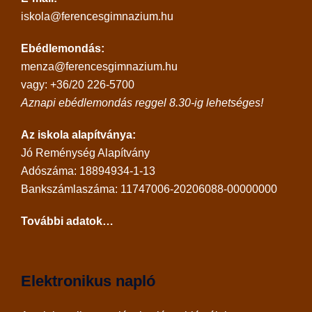
iskola@ferencesgimnazium.hu
Ebédlemondás:
menza@ferencesgimnazium.hu
vagy: +36/20 226-5700
Aznapi ebédlemondás reggel 8.30-ig lehetséges!
Az iskola alapítványa:
Jó Reménység Alapítvány
Adószáma: 18894934-1-13
Bankszámlaszáma: 11747006-20206088-00000000
További adatok…
Elektronikus napló