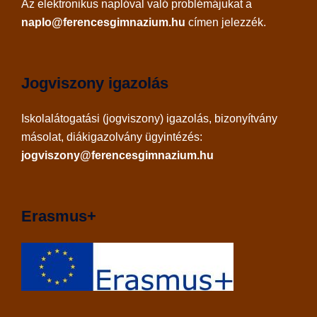
Az
elektronikus naplóval
való problémájukat a
naplo@ferencesgimnazium.hu
címen jelezzék.
Jogviszony igazolás
Iskolalátogatási (jogviszony) igazolás, bizonyítvány
másolat, diákigazolvány ügyintézés:
jogviszony@ferencesgimnazium.hu
Erasmus+