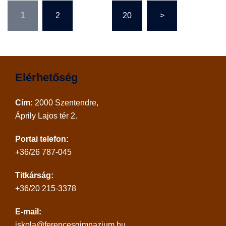
Bejegyzések
1
2
…
20
>
lapozása
Elérhetőség
Cím:
2000 Szentendre,
Áprily Lajos tér 2.
Portai telefon:
+36/26 787-045
Titkárság:
+36/20 215-3378
E-mail:
iskola@ferencesgimnazium.hu