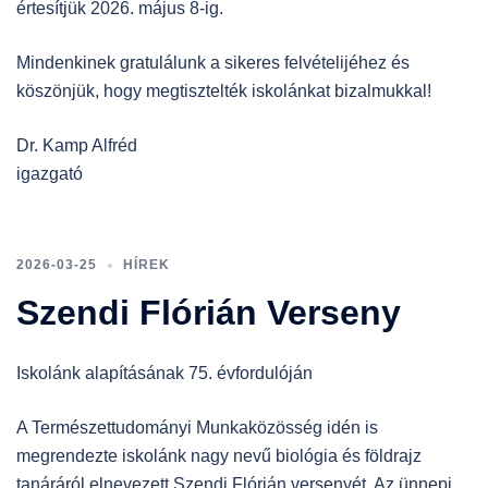
értesítjük 2026. május 8-ig.
Mindenkinek gratulálunk a sikeres felvételijéhez és
köszönjük, hogy megtisztelték iskolánkat bizalmukkal!
Dr. Kamp Alfréd
igazgató
2026-03-25
HÍREK
Szendi Flórián Verseny
Iskolánk alapításának 75. évfordulóján
A Természettudományi Munkaközösség idén is
megrendezte iskolánk nagy nevű biológia és földrajz
tanáráról elnevezett Szendi Flórián versenyét. Az ünnepi