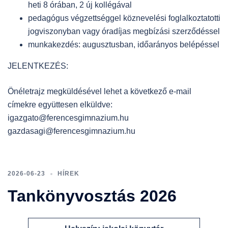
heti 8 órában, 2 új kollégával
pedagógus végzettséggel köznevelési foglalkoztatotti
jogviszonyban vagy óradíjas megbízási szerződéssel
munkakezdés: augusztusban, időarányos belépéssel
JELENTKEZÉS:
Önéletrajz megküldésével lehet a következő e-mail
címekre együttesen elküldve:
igazgato@ferencesgimnazium.hu
gazdasagi@ferencesgimnazium.hu
2026-06-23
HÍREK
Tankönyvosztás 2026