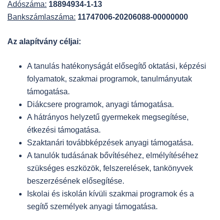
Adószáma:
18894934-1-13
Bankszámlaszáma:
11747006-20206088-00000000
Az alapítvány céljai:
A tanulás hatékonyságát elősegítő oktatási, képzési
folyamatok, szakmai programok, tanulmányutak
támogatása.
Diákcsere programok, anyagi támogatása.
A hátrányos helyzetű gyermekek megsegítése,
étkezési támogatása.
Szaktanári továbbképzések anyagi támogatása.
A tanulók tudásának bővítéséhez, elmélyítéséhez
szükséges eszközök, felszerelések, tankönyvek
beszerzésének elősegítése.
Iskolai és iskolán kívüli szakmai programok és a
segítő személyek anyagi támogatása.