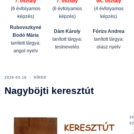
7. osztály
7. osztály
9/C osztály
(6 évfolyamos
(6 évfolyamos
(4 évfolyamos
képzés)
képzés)
képzés)
Rubovszkyné
Dám Károly
Fórizs Andrea
Bodó Mária
tanított tárgya:
tanított tárgya:
tanított tárgya:
testnevelés
olasz nyelv
angol nyelv
2026-03-16
HÍREK
Nagyböjti keresztút
20
02