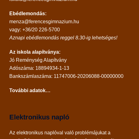
Ebédlemondás:
menza@ferencesgimnazium.hu
vagy: +36/20 226-5700
Aznapi ebédlemondás reggel 8.30-ig lehetséges!
Az iskola alapítványa:
Jó Reménység Alapítvány
Adószáma: 18894934-1-13
Bankszámlaszáma: 11747006-20206088-00000000
További adatok…
Elektronikus napló
Az
elektronikus naplóval
való problémájukat a