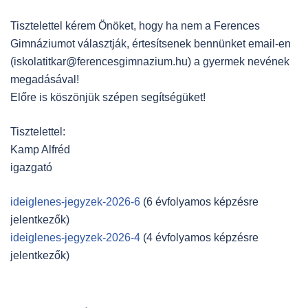
Tisztelettel kérem Önöket, hogy ha nem a Ferences
Gimnáziumot választják, értesítsenek bennünket email-en
(
iskolatitkar@ferencesgimnazium.hu
) a gyermek nevének
megadásával!
Előre is köszönjük szépen segítségüket!
Tisztelettel:
Kamp Alfréd
igazgató
ideiglenes-jegyzek-2026-6
(6 évfolyamos képzésre
jelentkezők)
ideiglenes-jegyzek-2026-4
(4 évfolyamos képzésre
jelentkezők)