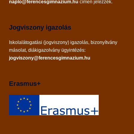
naplo@ferencesgimnazium.hu
címen jelezzék.
Jogviszony igazolás
Iskolalátogatási (jogviszony) igazolás, bizonyítvány
másolat, diákigazolvány ügyintézés:
jogviszony@ferencesgimnazium.hu
Erasmus+