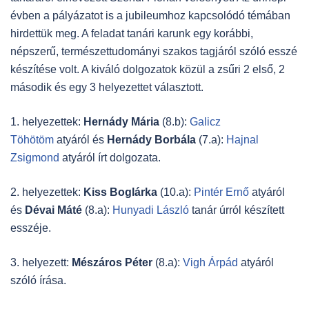
évben a pályázatot is a jubileumhoz kapcsolódó témában
hirdettük meg. A feladat tanári karunk egy korábbi,
népszerű, természettudományi szakos tagjáról szóló esszé
készítése volt. A kiváló dolgozatok közül a zsűri 2 első, 2
második és egy 3 helyezettet választott.
1. helyezettek:
Hernády Mária
(8.b):
Galicz
Töhötöm
atyáról és
Hernády Borbála
(7.a):
Hajnal
Zsigmond
atyáról írt dolgozata.
2. helyezettek:
Kiss Boglárka
(10.a):
Pintér Ernő
atyáról
és
Dévai Máté
(8.a):
Hunyadi László
tanár úrról készített
esszéje.
3. helyezett:
Mészáros Péter
(8.a):
Vigh Árpád
atyáról
szóló írása.