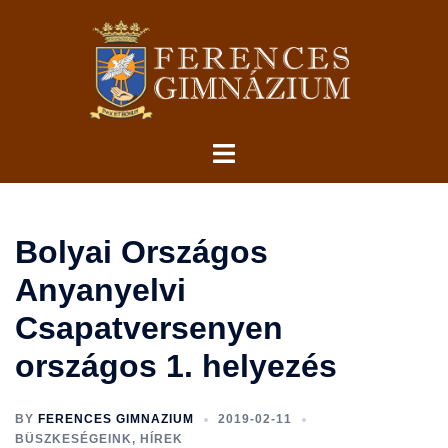
Skip
to
content
Toggle
menu
Bolyai Országos
Anyanyelvi
Csapatversenyen
országos 1. helyezés
BY
FERENCES GIMNAZIUM
2019-02-11
BÜSZKESÉGEINK
,
HÍREK