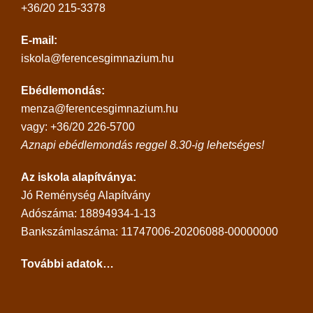
+36/20 215-3378
E-mail:
iskola@ferencesgimnazium.hu
Ebédlemondás:
menza@ferencesgimnazium.hu
vagy: +36/20 226-5700
Aznapi ebédlemondás reggel 8.30-ig lehetséges!
Az iskola alapítványa:
Jó Reménység Alapítvány
Adószáma: 18894934-1-13
Bankszámlaszáma: 11747006-20206088-00000000
További adatok…