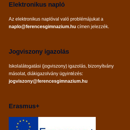
Elektronikus napló
Az
elektronikus naplóval
való problémájukat a
naplo@ferencesgimnazium.hu
címen jelezzék.
Jogviszony igazolás
Iskolalátogatási (jogviszony) igazolás, bizonyítvány
másolat, diákigazolvány ügyintézés:
jogviszony@ferencesgimnazium.hu
Erasmus+