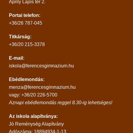
Áprily Lajos tér 2.
Portai telefon:
+36/26 787-045
Titkárság:
+36/20 215-3378
E-mail:
iskola@ferencesgimnazium.hu
Ebédlemondás:
menza@ferencesgimnazium.hu
vagy: +36/20 226-5700
Aznapi ebédlemondás reggel 8.30-ig lehetséges!
Az iskola alapítványa:
Jó Reménység Alapítvány
Adószáma: 18894934-1-13