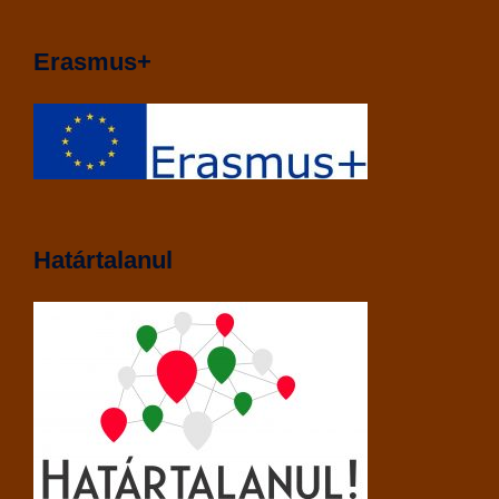
Erasmus+
Határtalanul