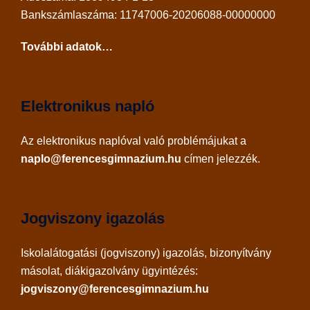
Bankszámlaszáma: 11747006-20206088-00000000
További adatok…
Elektronikus napló
Az
elektronikus naplóval
való problémájukat a
naplo@ferencesgimnazium.hu
címen jelezzék.
Jogviszony igazolás
Iskolalátogatási (jogviszony) igazolás, bizonyítvány
másolat, diákigazolvány ügyintézés:
jogviszony@ferencesgimnazium.hu