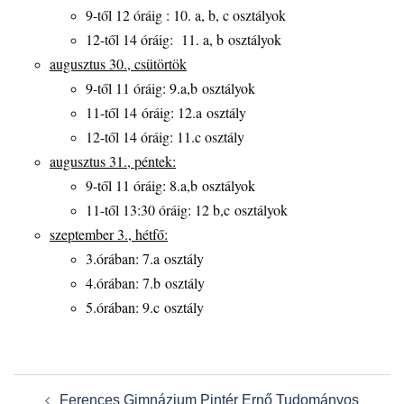
9-től 12 óráig : 10. a, b, c osztályok
12-től 14 óráig: 11. a, b osztályok
augusztus 30., csütörtök
9-től 11 óráig: 9.a,b osztályok
11-től 14 óráig: 12.a osztály
12-től 14 óráig: 11.c osztály
augusztus 31., péntek:
9-től 11 óráig: 8.a,b osztályok
11-től 13:30 óráig: 12 b,c osztályok
szeptember 3., hétfő:
3.órában: 7.a osztály
4.órában: 7.b osztály
5.órában: 9.c osztály
Post
Ferences Gimnázium Pintér Ernő Tudományos