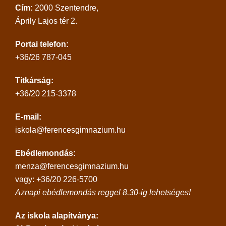
Cím:
2000 Szentendre,
Áprily Lajos tér 2.
Portai telefon:
+36/26 787-045
Titkárság:
+36/20 215-3378
E-mail:
iskola@ferencesgimnazium.hu
Ebédlemondás:
menza@ferencesgimnazium.hu
vagy: +36/20 226-5700
Aznapi ebédlemondás reggel 8.30-ig lehetséges!
Az iskola alapítványa: