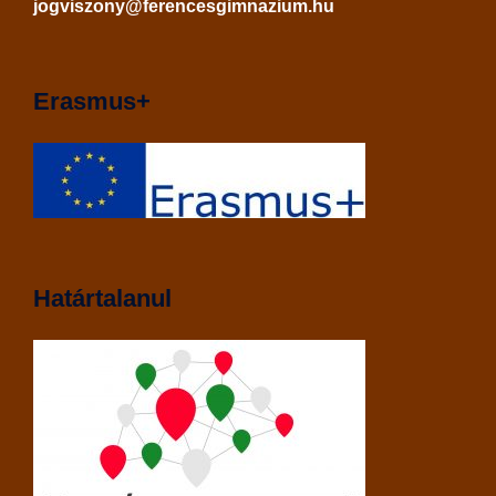
jogviszony@ferencesgimnazium.hu
Erasmus+
Határtalanul