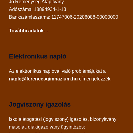
Jó Reménység Alapítvány
Adószáma: 18894934-1-13
Bankszámlaszáma: 11747006-20206088-00000000
További adatok…
Elektronikus napló
Az
elektronikus naplóval
való problémájukat a
naplo@ferencesgimnazium.hu
címen jelezzék.
Jogviszony igazolás
Iskolalátogatási (jogviszony) igazolás, bizonyítvány
másolat, diákigazolvány ügyintézés: