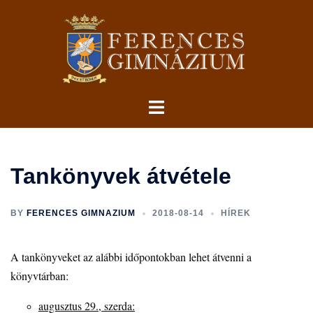
Skip
to
content
Toggle
menu
Tankönyvek átvétele
BY
FERENCES GIMNAZIUM
2018-08-14
HÍREK
A tankönyveket az alábbi időpontokban lehet átvenni a
könyvtárban:
augusztus 29., szerda: