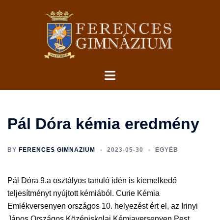
Skip
to
content
Toggle
menu
Pál Dóra kémia eredmény
BY
FERENCES GIMNAZIUM
2023-05-30
EGYÉB
Pál Dóra 9.a osztályos tanuló idén is kiemelkedő
teljesítményt nyújtott kémiából. Curie Kémia
Emlékversenyen országos 10. helyezést ért el, az Irinyi
János Országos Középiskolai Kémiaversenyen Pest