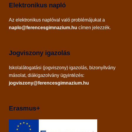
Elektronikus napló
Az
elektronikus naplóval
való problémájukat a
naplo@ferencesgimnazium.hu
címen jelezzék.
Jogviszony igazolás
Iskolalátogatási (jogviszony) igazolás, bizonyítvány
másolat, diákigazolvány ügyintézés:
jogviszony@ferencesgimnazium.hu
Erasmus+