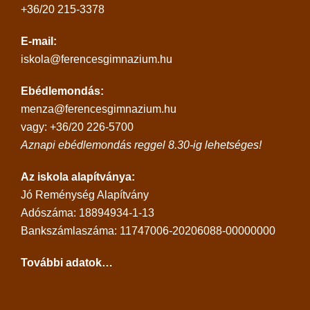
+36/20 215-3378
E-mail:
iskola@ferencesgimnazium.hu
Ebédlemondás:
menza@ferencesgimnazium.hu
vagy: +36/20 226-5700
Aznapi ebédlemondás reggel 8.30-ig lehetséges!
Az iskola alapítványa:
Jó Reménység Alapítvány
Adószáma: 18894934-1-13
Bankszámlaszáma: 11747006-20206088-00000000
További adatok…