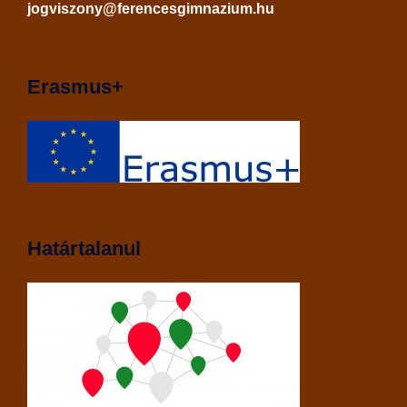
jogviszony@ferencesgimnazium.hu
Erasmus+
Határtalanul