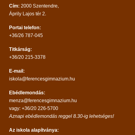
Cím:
2000 Szentendre,
Áprily Lajos tér 2.
Portai telefon:
+36/26 787-045
Titkárság:
+36/20 215-3378
E-mail:
iskola@ferencesgimnazium.hu
Ebédlemondás:
menza@ferencesgimnazium.hu
vagy: +36/20 226-5700
Aznapi ebédlemondás reggel 8.30-ig lehetséges!
Az iskola alapítványa: