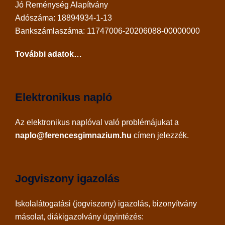
Jó Reménység Alapítvány
Adószáma: 18894934-1-13
Bankszámlaszáma: 11747006-20206088-00000000
További adatok…
Elektronikus napló
Az
elektronikus naplóval
való problémájukat a
naplo@ferencesgimnazium.hu
címen jelezzék.
Jogviszony igazolás
Iskolalátogatási (jogviszony) igazolás, bizonyítvány
másolat, diákigazolvány ügyintézés: