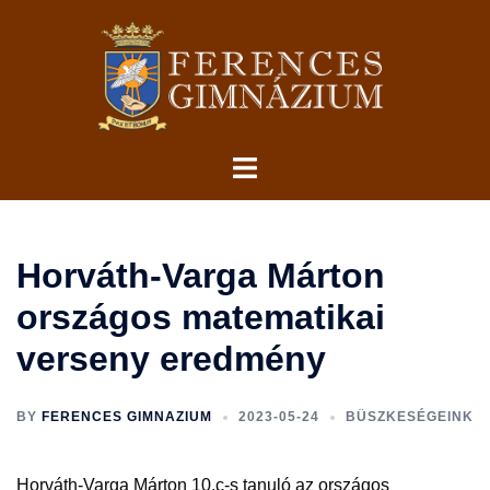
Skip
to
content
Toggle
menu
Horváth-Varga Márton
országos matematikai
verseny eredmény
BY
FERENCES GIMNAZIUM
2023-05-24
BÜSZKESÉGEINK
Horváth-Varga Márton 10.c-s tanuló az országos