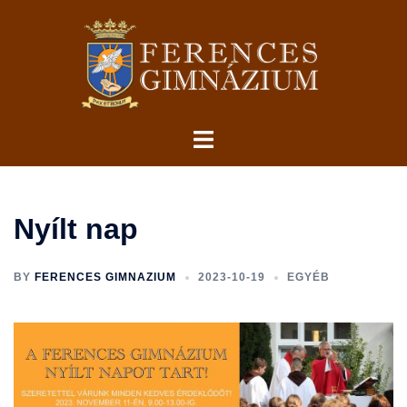
Skip
to
content
Toggle
menu
Nyílt nap
BY
FERENCES GIMNAZIUM
2023-10-19
EGYÉB