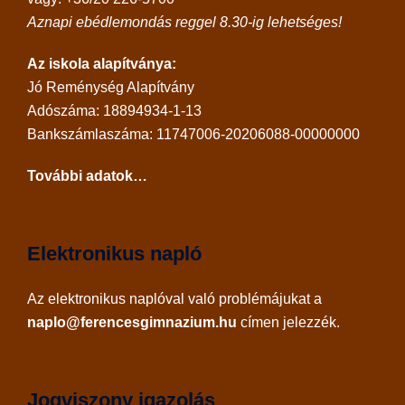
Aznapi ebédlemondás reggel 8.30-ig lehetséges!
Az iskola alapítványa:
Jó Reménység Alapítvány
Adószáma: 18894934-1-13
Bankszámlaszáma: 11747006-20206088-00000000
További adatok…
Elektronikus napló
Az
elektronikus naplóval
való problémájukat a
naplo@ferencesgimnazium.hu
címen jelezzék.
Jogviszony igazolás