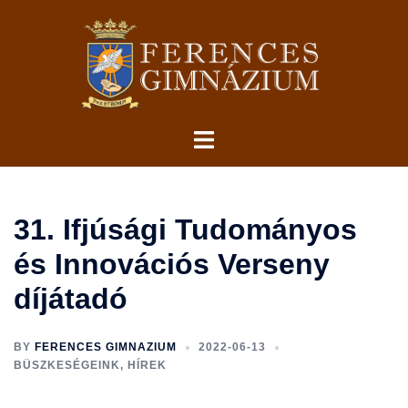
Skip
to
content
Toggle
menu
31. Ifjúsági Tudományos
és Innovációs Verseny
díjátadó
BY
FERENCES GIMNAZIUM
2022-06-13
BÜSZKESÉGEINK
,
HÍREK