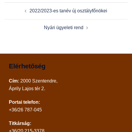
Post
2022/2023-es tanév új osztályfőnökei
navigation
Nyári ügyeleti rend
Elérhetőség
Cím:
2000 Szentendre,
Áprily Lajos tér 2.
Portai telefon:
+36/26 787-045
Titkárság:
+36/20 215-3378