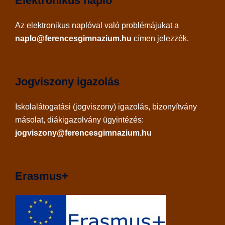
Elektronikus napló
Az
elektronikus naplóval
való problémájukat a
naplo@ferencesgimnazium.hu
címen jelezzék.
Jogviszony igazolás
Iskolalátogatási (jogviszony) igazolás, bizonyítvány
másolat, diákigazolvány ügyintézés:
jogviszony@ferencesgimnazium.hu
Erasmus+