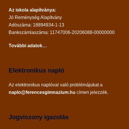
Az iskola alapítványa:
Jó Reménység Alapítvány
Adószáma: 18894934-1-13
Bankszámlaszáma: 11747006-20206088-00000000
További adatok…
Elektronikus napló
Az
elektronikus naplóval
való problémájukat a
naplo@ferencesgimnazium.hu
címen jelezzék.
Jogviszony igazolás