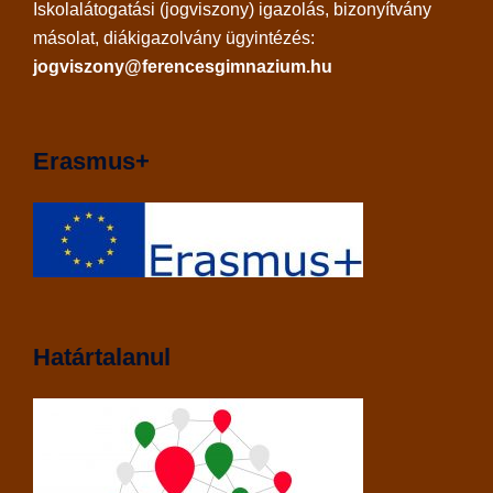
Iskolalátogatási (jogviszony) igazolás, bizonyítvány
másolat, diákigazolvány ügyintézés:
jogviszony@ferencesgimnazium.hu
Erasmus+
Határtalanul