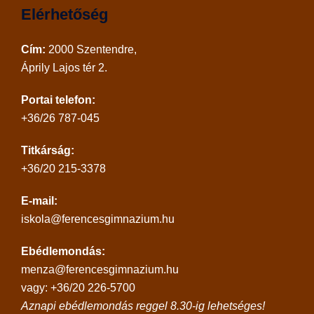
Elérhetőség
Cím:
2000 Szentendre,
Áprily Lajos tér 2.
Portai telefon:
+36/26 787-045
Titkárság:
+36/20 215-3378
E-mail:
iskola@ferencesgimnazium.hu
Ebédlemondás:
menza@ferencesgimnazium.hu
vagy: +36/20 226-5700
Aznapi ebédlemondás reggel 8.30-ig lehetséges!