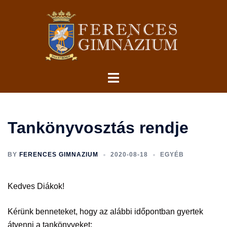
Skip
to
content
Toggle
menu
Tankönyvosztás rendje
BY
FERENCES GIMNAZIUM
2020-08-18
EGYÉB
Kedves Diákok!
Kérünk benneteket, hogy az alábbi időpontban gyertek
átvenni a tankönyveket: