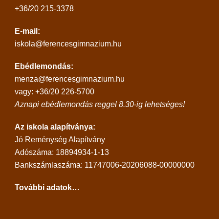
+36/20 215-3378
E-mail:
iskola@ferencesgimnazium.hu
Ebédlemondás:
menza@ferencesgimnazium.hu
vagy: +36/20 226-5700
Aznapi ebédlemondás reggel 8.30-ig lehetséges!
Az iskola alapítványa:
Jó Reménység Alapítvány
Adószáma: 18894934-1-13
Bankszámlaszáma: 11747006-20206088-00000000
További adatok…