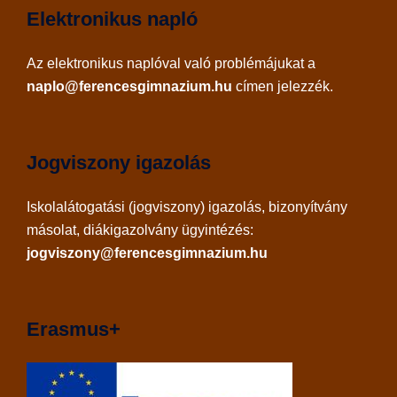
Elektronikus napló
Az
elektronikus naplóval
való problémájukat a
naplo@ferencesgimnazium.hu
címen jelezzék.
Jogviszony igazolás
Iskolalátogatási (jogviszony) igazolás, bizonyítvány
másolat, diákigazolvány ügyintézés:
jogviszony@ferencesgimnazium.hu
Erasmus+