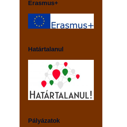
Erasmus+
Határtalanul
Pályázatok