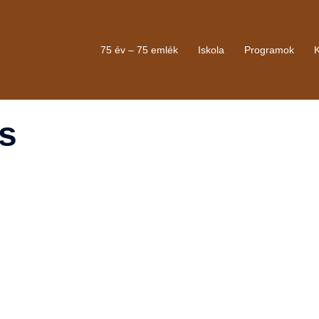
75 év – 75 emlék
Iskola
Programok
s