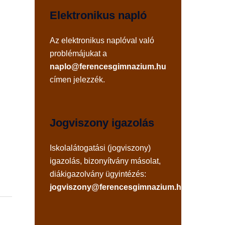
Elektronikus napló
Az
elektronikus naplóval
való
problémájukat a
naplo@ferencesgimnazium.hu
címen jelezzék.
Jogviszony igazolás
Iskolalátogatási (jogviszony)
igazolás, bizonyítvány másolat,
diákigazolvány ügyintézés:
jogviszony@ferencesgimnazium.hu