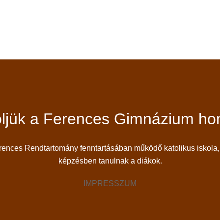
ljük a Ferences Gimnázium hon
ces Rendtartomány fenntartásában működő katolikus iskola, 
képzésben tanulnak a diákok.
IMPRESSZUM