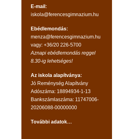
E-mail:
iskola@ferencesgimnazium.hu
Ebédlemondás:
menza@ferencesgimnazium.hu
vagy: +36/20 226-5700
Aznapi ebédlemondás reggel
8.30-ig lehetséges!
Az iskola alapítványa:
Jó Reménység Alapítvány
Adószáma: 18894934-1-13
Bankszámlaszáma: 11747006-
20206088-00000000
További adatok…