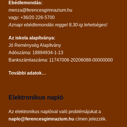
Ebédlemondás:
menza@ferencesgimnazium.hu
vagy: +36/20 226-5700
Aznapi ebédlemondás reggel 8.30-ig lehetséges!
Az iskola alapítványa:
Jó Reménység Alapítvány
Adószáma: 18894934-1-13
Bankszámlaszáma: 11747006-20206088-00000000
További adatok…
Elektronikus napló
Az
elektronikus naplóval
való problémájukat a
naplo@ferencesgimnazium.hu
címen jelezzék.