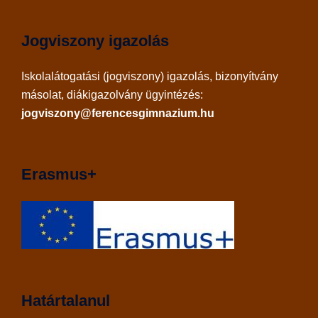
Jogviszony igazolás
Iskolalátogatási (jogviszony) igazolás, bizonyítvány
másolat, diákigazolvány ügyintézés:
jogviszony@ferencesgimnazium.hu
Erasmus+
Határtalanul