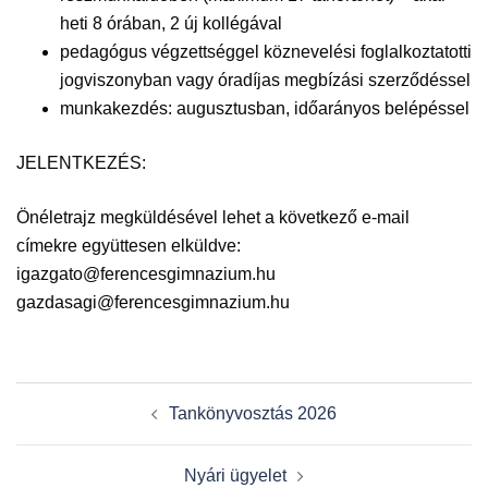
heti 8 órában, 2 új kollégával
pedagógus végzettséggel köznevelési foglalkoztatotti
jogviszonyban vagy óradíjas megbízási szerződéssel
munkakezdés: augusztusban, időarányos belépéssel
JELENTKEZÉS:
Önéletrajz megküldésével lehet a következő e-mail
címekre együttesen elküldve:
igazgato@ferencesgimnazium.hu
gazdasagi@ferencesgimnazium.hu
Post
Tankönyvosztás 2026
navigation
Nyári ügyelet