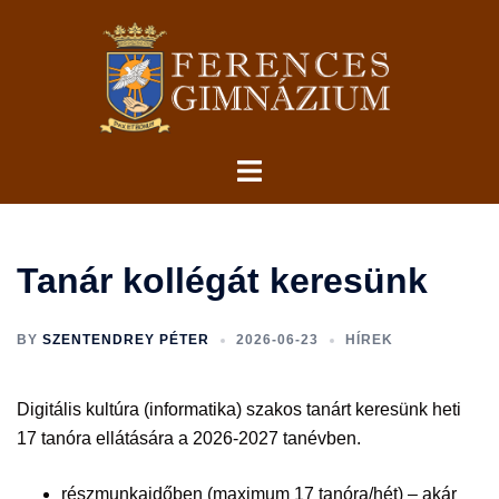
Skip
to
content
Toggle
menu
Tanár kollégát keresünk
BY
SZENTENDREY PÉTER
2026-06-23
HÍREK
Digitális kultúra (informatika) szakos tanárt keresünk heti
17 tanóra ellátására a 2026-2027 tanévben.
részmunkaidőben (maximum 17 tanóra/hét) – akár