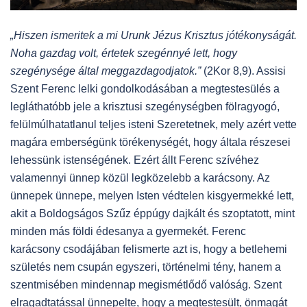
„Hiszen ismeritek a mi Urunk Jézus Krisztus jótékonyságát.
Noha gazdag volt, értetek szegénnyé lett, hogy
szegénysége által meggazdagodjatok.”
(2Kor 8,9). Assisi
Szent Ferenc lelki gondolkodásában a megtestesülés a
legláthatóbb jele a krisztusi szegénységben fölragyogó,
felülmúlhatatlanul teljes isteni Szeretetnek, mely azért vette
magára emberségünk törékenységét, hogy általa részesei
lehessünk istenségének. Ezért állt Ferenc szívéhez
valamennyi ünnep közül legközelebb a karácsony. Az
ünnepek ünnepe, melyen Isten védtelen kisgyermekké lett,
akit a Boldogságos Szűz éppúgy dajkált és szoptatott, mint
minden más földi édesanya a gyermekét. Ferenc
karácsony csodájában felismerte azt is, hogy a betlehemi
születés nem csupán egyszeri, történelmi tény, hanem a
szentmisében mindennap megismétlődő valóság. Szent
elragadtatással ünnepelte, hogy a megtestesült, önmagát