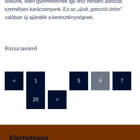
Nekünk, Isten gyermekeinek így lesz minden áldozás
személyes karácsonyunk. Ez az „
újult, grecciói öröm”
valóban új ajándék a kereszténységnek.
Rózsa tanárnő
Bejegyzések
<
1
…
5
6
7
lapozása
…
20
>
Elérhetőség