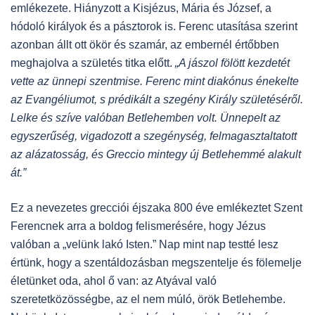
emlékezete. Hiányzott a Kisjézus, Mária és József, a
hódoló királyok és a pásztorok is. Ferenc utasítása szerint
azonban állt ott ökör és szamár, az embernél értőbben
meghajolva a születés titka előtt.
„A jászol fölött kezdetét
vette az ünnepi szentmise. Ferenc mint diakónus énekelte
az Evangéliumot, s prédikált a szegény Király születéséről.
Lelke és szíve valóban Betlehemben volt.
Ünnepelt az
egyszerűség, vigadozott a szegénység, felmagasztaltatott
az alázatosság, és Greccio mintegy új Betlehemmé alakult
át.”
Ez a nevezetes grecciói éjszaka 800 éve emlékeztet Szent
Ferencnek arra a boldog felismerésére, hogy Jézus
valóban a „velünk lakó Isten.” Nap mint nap testté lesz
értünk, hogy a szentáldozásban megszentelje és fölemelje
életünket oda, ahol ő van: az Atyával való
szeretetközösségbe, az el nem múló, örök Betlehembe.