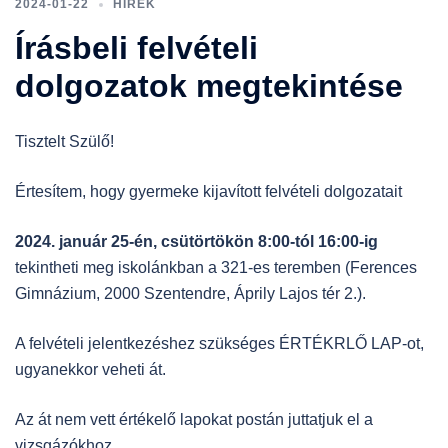
2024-01-22
HÍREK
Írásbeli felvételi
dolgozatok megtekintése
Tisztelt Szülő!
Értesítem, hogy gyermeke kijavított felvételi dolgozatait
2024. január 25-én, csütörtökön 8:00-tól 16:00-ig
tekintheti meg iskolánkban a 321-es teremben (Ferences
Gimnázium, 2000 Szentendre, Áprily Lajos tér 2.).
A felvételi jelentkezéshez szükséges ÉRTÉKRLŐ LAP-ot,
ugyanekkor veheti át.
Az át nem vett értékelő lapokat postán juttatjuk el a
vizsgázókhoz.