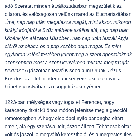
adó Szeretet minden átváltoztatásban megszületik az
oltáron, és valóságosan velünk marad az Eucharisztiában:
„
Íme, nap nap után megalázza magát, mint akkor, mikoron
királyi trónjáról a Szűz méhébe szállott alá, nap nap után
közénk jön alázatos külsőben, nap nap után leszáll Atyja
öléről az oltárra és a pap kezébe adja magát. És mint
egykoron valódi testében jelent meg a szent apostoloknak,
azonképpen most a szent kenyérben mutatja meg magát
nekünk.”
A jászolban fekvő Kisded a mi Urunk, Jézus
Krisztus, az Élet mindennapi kenyere, aki jelen van a
hópehely ostyában, a csöpp búzakenyérben.
1223-ban mélységes vágy fogta el Ferencet, hogy
karácsony titkát különös módon jelenítse meg a grecciói
remeteségben. A hegy oldalából nyíló barlangba oltárt
emelt, alá egy szénával telt jászolt állított. Tehát csak oltár
volt és jászol, a megváltó kereszthalál és a megtestesülés