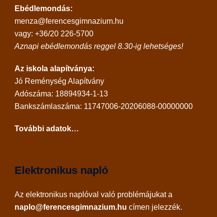
Ebédlemondás:
menza@ferencesgimnazium.hu
vagy: +36/20 226-5700
Aznapi ebédlemondás reggel 8.30-ig lehetséges!
Az iskola alapítványa:
Jó Reménység Alapítvány
Adószáma: 18894934-1-13
Bankszámlaszáma: 11747006-20206088-00000000
További adatok…
Elektronikus napló
Az
elektronikus naplóval
való problémájukat a
naplo@ferencesgimnazium.hu
címen jelezzék.