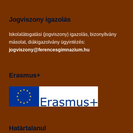
Jogviszony igazolás
Iskolalátogatási (jogviszony) igazolás, bizonyítvány
másolat, diákigazolvány ügyintézés:
jogviszony@ferencesgimnazium.hu
Erasmus+
Határtalanul