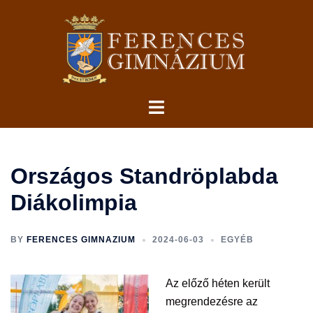
Skip
to
content
Toggle
menu
Országos Standröplabda
Diákolimpia
BY
FERENCES GIMNAZIUM
2024-06-03
EGYÉB
Az előző héten került
megrendezésre az