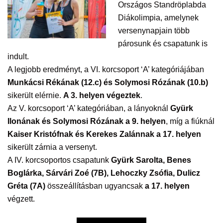
Országos Standröplabda
Diákolimpia, amelynek
versenynapjain több
párosunk és csapatunk is
indult.
A legjobb eredményt, a VI. korcsoport ‘A’ kategóriájában
Munkácsi Rékának (12.c) és Solymosi Rózának (10.b)
sikerült elérnie.
A 3. helyen végeztek
.
Az V. korcsoport ‘A’ kategóriában, a lányoknál
Gyürk
Ilonának és Solymosi Rózának a 9. helyen
, míg a fiúknál
Kaiser Kristófnak és Kerekes Zalánnak a 17. helyen
sikerült zárnia a versenyt.
A IV. korcsoportos csapatunk
Gyürk Sarolta, Benes
Boglárka, Sárvári Zoé (7B), Lehoczky Zsófia, Dulicz
Gréta (7A)
összeállításban ugyancsak
a 17. helyen
végzett.