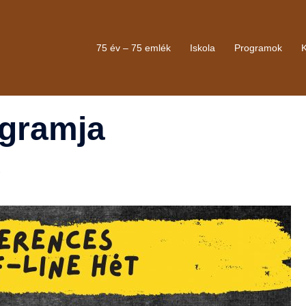
75 év – 75 emlék
Iskola
Programok
ogramja
B