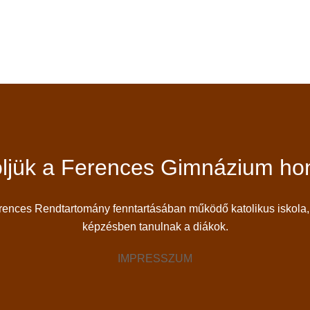
ljük a Ferences Gimnázium hon
ces Rendtartomány fenntartásában működő katolikus iskola, 
képzésben tanulnak a diákok.
IMPRESSZUM