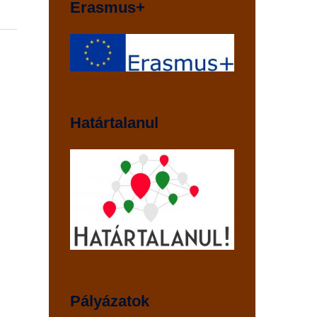
Erasmus+
Határtalanul
Pályázatok