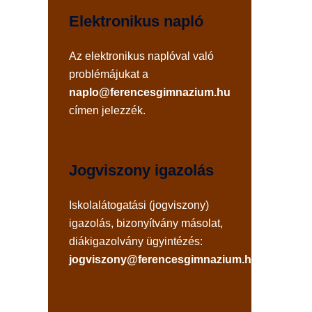
Elektronikus napló
Az
elektronikus naplóval
való
problémájukat a
naplo@ferencesgimnazium.hu
címen jelezzék.
Jogviszony igazolás
Iskolalátogatási (jogviszony)
igazolás, bizonyítvány másolat,
diákigazolvány ügyintézés:
jogviszony@ferencesgimnazium.hu