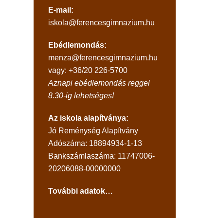
E-mail:
iskola@ferencesgimnazium.hu
Ebédlemondás:
menza@ferencesgimnazium.hu
vagy: +36/20 226-5700
Aznapi ebédlemondás reggel
8.30-ig lehetséges!
Az iskola alapítványa:
Jó Reménység Alapítvány
Adószáma: 18894934-1-13
Bankszámlaszáma: 11747006-
20206088-00000000
További adatok…