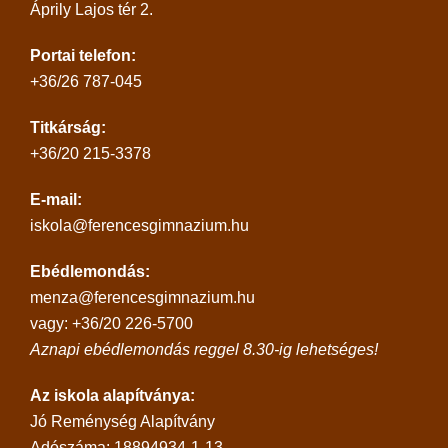
Áprily Lajos tér 2.
Portai telefon:
+36/26 787-045
Titkárság:
+36/20 215-3378
E-mail:
iskola@ferencesgimnazium.hu
Ebédlemondás:
menza@ferencesgimnazium.hu
vagy: +36/20 226-5700
Aznapi ebédlemondás reggel 8.30-ig lehetséges!
Az iskola alapítványa:
Jó Reménység Alapítvány
Adószáma: 18894934-1-13