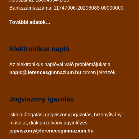
Bankszámlaszáma: 11747006-20206088-00000000
További adatok…
Elektronikus napló
Az
elektronikus naplóval
való problémájukat a
naplo@ferencesgimnazium.hu
címen jelezzék.
Jogviszony igazolás
Iskolalátogatási (jogviszony) igazolás, bizonyítvány
másolat, diákigazolvány ügyintézés:
jogviszony@ferencesgimnazium.hu