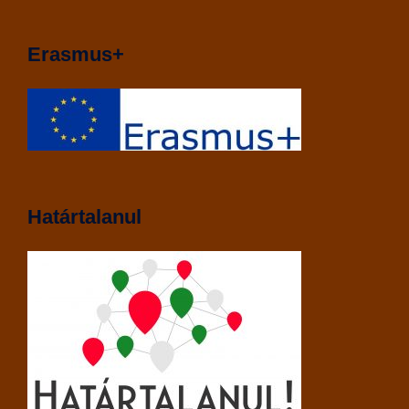
Erasmus+
Határtalanul