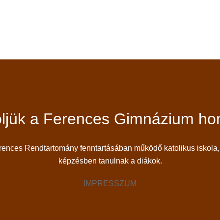
ljük a Ferences Gimnázium hon
ces Rendtartomány fenntartásában működő katolikus iskola, 
képzésben tanulnak a diákok.
IMPRESSZUM