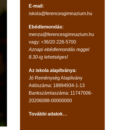
E-mail:
iskola@ferencesgimnazium.hu
Ebédlemondás:
menza@ferencesgimnazium.hu
vagy: +36/20 226-5700
Aznapi ebédlemondás reggel
8.30-ig lehetséges!
Az iskola alapítványa:
Jó Reménység Alapítvány
Adószáma: 18894934-1-13
Bankszámlaszáma: 11747006-
20206088-00000000
További adatok…