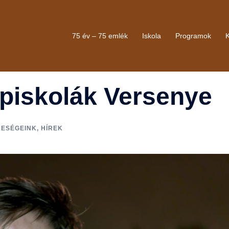
75 év – 75 emlék
Iskola
Programok
piskolák Versenye
ESÉGEINK
,
HÍREK