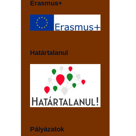
Erasmus+
Határtalanul
Pályázatok