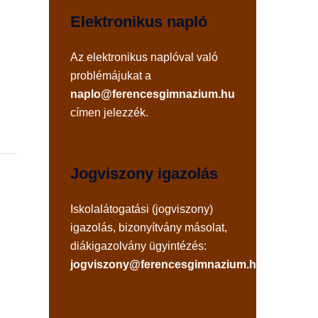
Elektronikus napló
Az
elektronikus naplóval
való
problémájukat a
naplo@ferencesgimnazium.hu
címen jelezzék.
Jogviszony igazolás
Iskolalátogatási (jogviszony)
igazolás, bizonyítvány másolat,
diákigazolvány ügyintézés:
jogviszony@ferencesgimnazium.hu