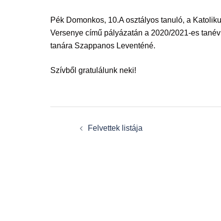
Pék Domonkos, 10.A osztályos tanuló, a Katoliku
Versenye című pályázatán a 2020/2021-es tanévbe
tanára Szappanos Leventéné.
Szívből gratulálunk neki!
Post
Felvettek listája
navigation