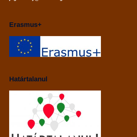
Erasmus+
Határtalanul