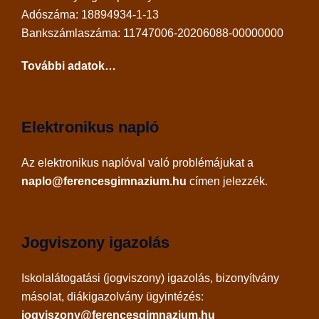
Adószáma: 18894934-1-13
Bankszámlaszáma: 11747006-20206088-00000000
További adatok…
Elektronikus napló
Az
elektronikus naplóval
való problémájukat a
naplo@ferencesgimnazium.hu
címen jelezzék.
Jogviszony igazolás
Iskolalátogatási (jogviszony) igazolás, bizonyítvány
másolat, diákigazolvány ügyintézés:
jogviszony@ferencesgimnazium.hu