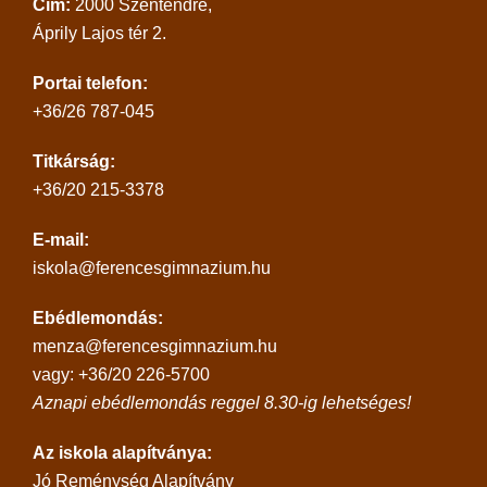
Cím:
2000 Szentendre,
Áprily Lajos tér 2.
Portai telefon:
+36/26 787-045
Titkárság:
+36/20 215-3378
E-mail:
iskola@ferencesgimnazium.hu
Ebédlemondás:
menza@ferencesgimnazium.hu
vagy: +36/20 226-5700
Aznapi ebédlemondás reggel 8.30-ig lehetséges!
Az iskola alapítványa:
Jó Reménység Alapítvány