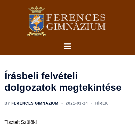
Skip
to
content
Toggle
menu
Írásbeli felvételi
dolgozatok megtekintése
BY
FERENCES GIMNAZIUM
2021-01-24
HÍREK
Tisztelt Szülők!