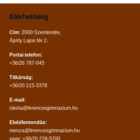
Elérhetőség
Cím:
2000 Szentendre,
Áprily Lajos tér 2.
Portai telefon:
+36/26 787-045
Titkárság:
+36/20 215-3378
E-mail:
iskola@ferencesgimnazium.hu
Ebédlemondás:
menza@ferencesgimnazium.hu
vagy: +36/20 226-5700