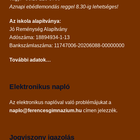
Aznapi ebédlemondás reggel 8.30-ig lehetséges!
Az iskola alapítványa:
Jó Reménység Alapítvány
Adószáma: 18894934-1-13
Bankszámlaszáma: 11747006-20206088-00000000
További adatok…
Elektronikus napló
Az
elektronikus naplóval
való problémájukat a
naplo@ferencesgimnazium.hu
címen jelezzék.
Jogviszony igazolás