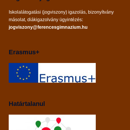
Iskolalátogatási (jogviszony) igazolás, bizonyítvány
másolat, diákigazolvány ügyintézés:
jogviszony@ferencesgimnazium.hu
Erasmus+
Határtalanul