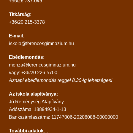
+36/26 787-045
Titkárság:
+36/20 215-3378
E-mail:
iskola@ferencesgimnazium.hu
Ebédlemondás:
menza@ferencesgimnazium.hu
vagy: +36/20 226-5700
Aznapi ebédlemondás reggel 8.30-ig lehetséges!
Az iskola alapítványa:
Jó Reménység Alapítvány
Adószáma: 18894934-1-13
Bankszámlaszáma: 11747006-20206088-00000000
További adatok…