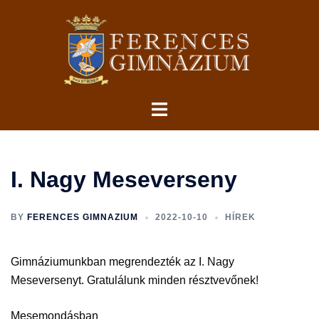
Skip
to
content
Toggle
menu
I. Nagy Meseverseny
BY
FERENCES GIMNAZIUM
2022-10-10
HÍREK
Gimnáziumunkban megrendezték az I. Nagy
Meseversenyt. Gratulálunk minden résztvevőnek!
Mesemondásban