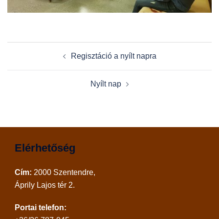
Post
Regisztáció a nyílt napra
navigation
Nyílt nap
Elérhetőség
Cím:
2000 Szentendre,
Áprily Lajos tér 2.
Portai telefon: