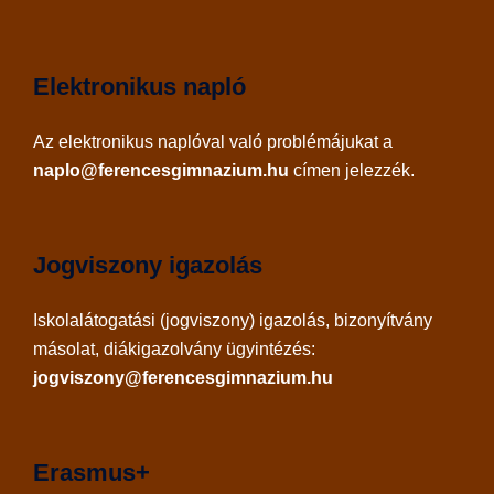
Elektronikus napló
Az
elektronikus naplóval
való problémájukat a
naplo@ferencesgimnazium.hu
címen jelezzék.
Jogviszony igazolás
Iskolalátogatási (jogviszony) igazolás, bizonyítvány
másolat, diákigazolvány ügyintézés:
jogviszony@ferencesgimnazium.hu
Erasmus+