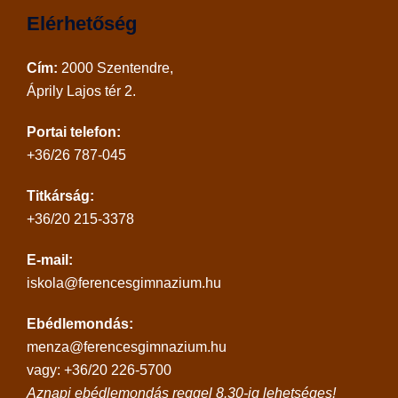
Elérhetőség
Cím:
2000 Szentendre,
Áprily Lajos tér 2.
Portai telefon:
+36/26 787-045
Titkárság:
+36/20 215-3378
E-mail:
iskola@ferencesgimnazium.hu
Ebédlemondás:
menza@ferencesgimnazium.hu
vagy: +36/20 226-5700
Aznapi ebédlemondás reggel 8.30-ig lehetséges!