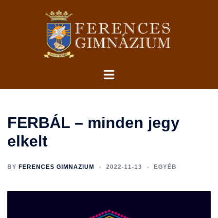
Skip
to
content
Toggle
menu
FERBÁL – minden jegy
elkelt
BY
FERENCES GIMNAZIUM
2022-11-13
EGYÉB