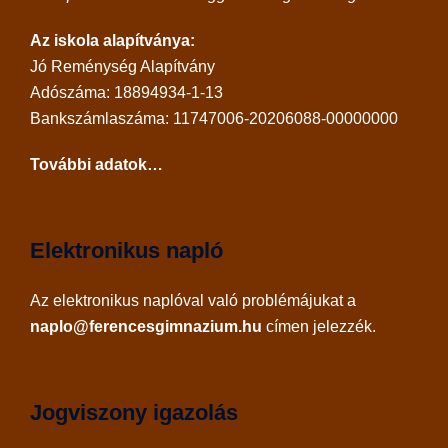
Az iskola alapítványa:
Jó Reménység Alapítvány
Adószáma: 18894934-1-13
Bankszámlaszáma: 11747006-20206088-00000000
További adatok…
Elektronikus napló
Az
elektronikus naplóval
való problémájukat a
naplo@ferencesgimnazium.hu
címen jelezzék.
Jogviszony igazolás