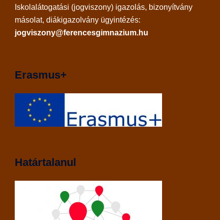
Iskolalátogatási (jogviszony) igazolás, bizonyítvány
másolat, diákigazolvány ügyintézés:
jogviszony@ferencesgimnazium.hu
Erasmus+
Határtalanul