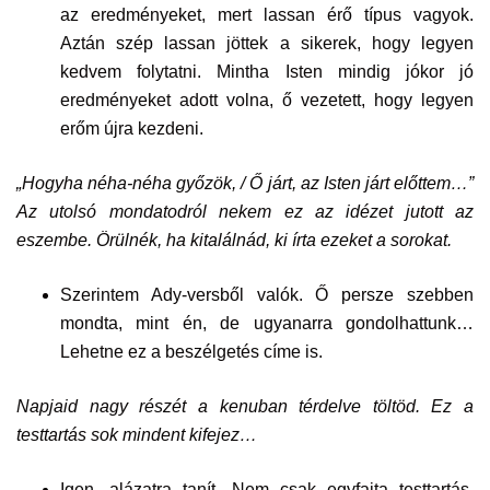
az eredményeket, mert lassan érő típus vagyok.
Aztán szép lassan jöttek a sikerek, hogy legyen
kedvem folytatni. Mintha Isten mindig jókor jó
eredményeket adott volna, ő vezetett, hogy legyen
erőm újra kezdeni.
„Hogyha néha-néha győzök, / Ő járt, az Isten járt előttem…”
Az utolsó mondatodról nekem ez az idézet jutott az
eszembe. Örülnék, ha kitalálnád, ki írta ezeket a sorokat.
Szerintem Ady-versből valók. Ő persze szebben
mondta, mint én, de ugyanarra gondolhattunk…
Lehetne ez a beszélgetés címe is.
Napjaid nagy részét a kenuban térdelve töltöd. Ez a
testtartás sok mindent kifejez…
Igen, alázatra tanít. Nem csak egyfajta testtartás,