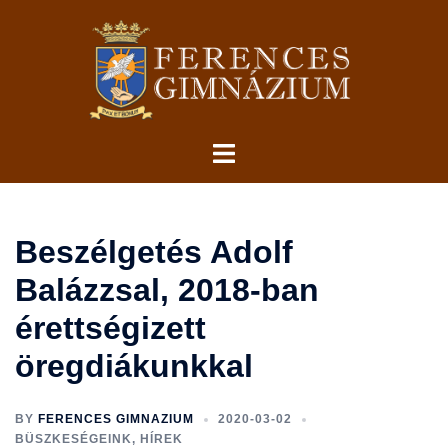
Skip
to
content
Toggle
menu
Beszélgetés Adolf
Balázzsal, 2018-ban
érettségizett
öregdiákunkkal
BY
FERENCES GIMNAZIUM
2020-03-02
BÜSZKESÉGEINK
,
HÍREK