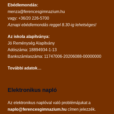
Ebédlemondás:
menza@ferencesgimnazium.hu
vagy: +36/20 226-5700
Aznapi ebédlemondás reggel 8.30-ig lehetséges!
Az iskola alapítványa:
Jó Reménység Alapítvány
Adószáma: 18894934-1-13
Bankszámlaszáma: 11747006-20206088-00000000
További adatok…
Elektronikus napló
Az
elektronikus naplóval
való problémájukat a
naplo@ferencesgimnazium.hu
címen jelezzék.