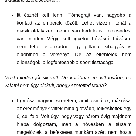
Itt észnél kell lenni. Tömegrajt van, nagyobb a
kontakt az emberek között. Lehet vizezni, tehát a
másik oldalvizén menni, van forduló is, lökdösődés,
van minden! Végig kell figyelni, húzásról húzásra,
nem lehet ellankadni. Egy pillanat kihagyás is
eldöntheti a versenyt. De az ellenfelek nem
ellenségek, a legfontosabb a sport tisztasága.
Most minden jól sikerült. De korábban mi vitt tovább, ha
valami nem úgy alakult, ahogy szeretted volna?
Egyrészt nagyon szeretem, amit csinálok, másrészt
az eredmények vittek mindig tovább, lelkesítettek egy
új cél felé. Volt úgy, hogy vagy három évig majdnem
hiába dolgoztam, mert a növésben a társaim
megelőztek, a befektetett munkám azért nem hozta