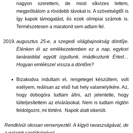
nagyon szerettem, de most síkvizes lettem,
megpróbálom a rövidebb távokat is. A szövetségtől is
így kapok támogatást, és ezek olimpiai számok is.
Természetesen a maratonit sem adtam fel.
augusztus 25-e, a szegedi világbajnokság döntője.
Élénken él az emlékezetemben ez a nap, egykori
tanáraiddal együtt izgultunk, imádkoztunk Érted…
Hogyan emlékszel vissza a döntőre?
Bizakodva indultam el, rengeteget készültem, volt
esélyem, reálisan az első hat hely valamelyikére. Az,
hogy dobogóra tudtam állni, azt jelentette, hogy
túlteljesítettem az elvárásokat. Nem is tudtam rögtön
feldolgozni, mi történt. Napok alatt sikerült.
Rendkívül okosan versenyeztél. A kígyó ravaszságával, de
a galamb szelídségével…