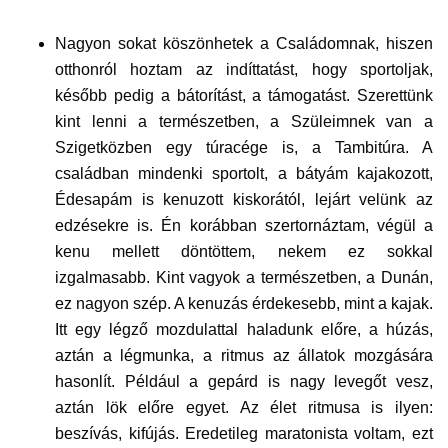
Nagyon sokat köszönhetek a Családomnak, hiszen
otthonról hoztam az indíttatást, hogy sportoljak,
később pedig a bátorítást, a támogatást. Szerettünk
kint lenni a természetben, a Szüleimnek van a
Szigetközben egy túracége is, a Tambitúra. A
családban mindenki sportolt, a bátyám kajakozott,
Édesapám is kenuzott kiskorától, lejárt velünk az
edzésekre is. Én korábban szertornáztam, végül a
kenu mellett döntöttem, nekem ez sokkal
izgalmasabb. Kint vagyok a természetben, a Dunán,
ez nagyon szép. A kenuzás érdekesebb, mint a kajak.
Itt egy légző mozdulattal haladunk előre, a húzás,
aztán a légmunka, a ritmus az állatok mozgására
hasonlít. Például a gepárd is nagy levegőt vesz,
aztán lök előre egyet. Az élet ritmusa is ilyen:
beszívás, kifújás. Eredetileg maratonista voltam, ezt