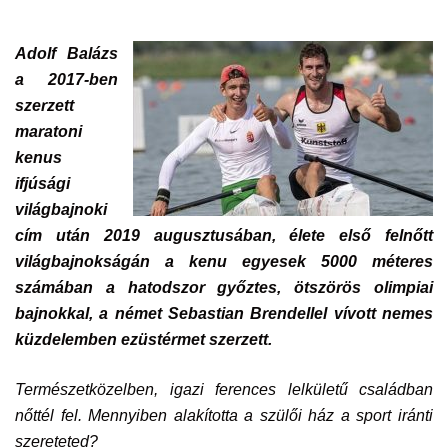
Adolf Balázs
a
2017-ben
szerzett
maratoni
kenus
ifjúsági
világbajnoki
cím után 2019 augusztusában,
élete első felnőtt
világbajnokságán a kenu egyesek 5000 méteres
számában a hatodszor győztes, ötszörös olimpiai
bajnokkal, a német Sebastian Brendellel vívott nemes
küzdelemben ezüstérmet szerzett.
Természetközelben, igazi ferences lelkületű családban
nőttél fel. Mennyiben alakította a szülői ház a sport iránti
szereteted?