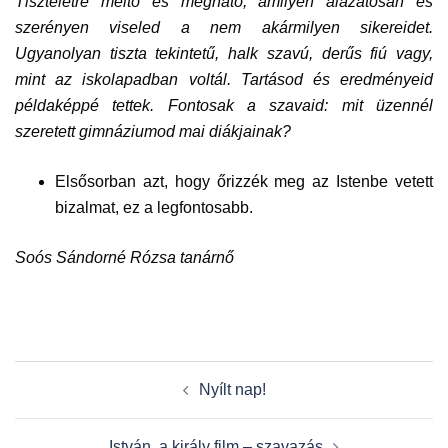
Tiszteletre méltó és megható, amilyen alázatosan és
szerényen viseled a nem akármilyen sikereidet.
Ugyanolyan tiszta tekintetű, halk szavú, derűs fiú vagy,
mint az iskolapadban voltál. Tartásod és eredményeid
példaképpé tettek. Fontosak a szavaid:
mit üzennél
szeretett gimnáziumod mai diákjainak?
Elsősorban azt, hogy őrizzék meg az Istenbe vetett
bizalmat, ez a legfontosabb.
Soós Sándorné Rózsa tanárnő
Post
Nyílt nap!
navigation
István, a király film – szavazás