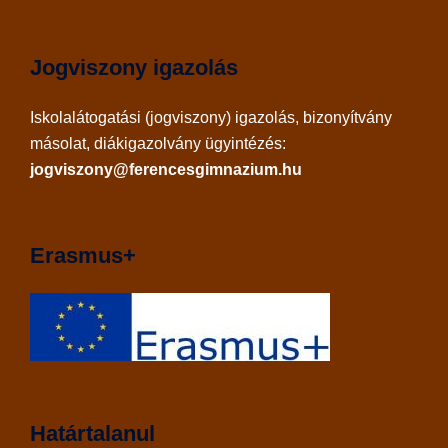
Jogviszony igazolás
Iskolalátogatási (jogviszony) igazolás, bizonyítvány
másolat, diákigazolvány ügyintézés:
jogviszony@ferencesgimnazium.hu
Erasmus+
Határtalanul