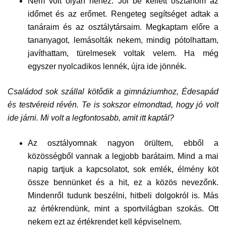
Nem volt olyan nehéz. Jól be kellett osztanom az
időmet és az erőmet. Rengeteg segítséget adtak a
tanáraim és az osztálytársaim. Megkaptam előre a
tananyagot, lemásolták nekem, mindig pótolhattam,
javíthattam, türelmesek voltak velem. Ha még
egyszer nyolcadikos lennék, újra ide jönnék.
Családod sok szállal kötődik a gimnáziumhoz, Édesapád
és testvéreid révén. Te is
sokszor elmondtad, hogy jó volt
ide járni.
Mi volt a legfontosabb, amit itt kaptál?
Az osztályomnak nagyon örültem, ebből a
közösségből vannak a legjobb barátaim. Mind a mai
napig tartjuk a kapcsolatot, sok emlék, élmény köt
össze bennünket és a hit, ez a közös nevezőnk.
Mindenről tudunk beszélni, hitbeli dolgokról is. Más
az értékrendünk, mint a sportvilágban szokás. Ott
nekem ezt az értékrendet kell képviselnem.