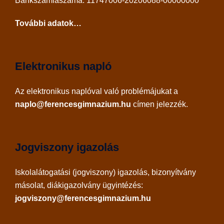
Bankszámlaszáma: 11747006-20206088-00000000
További adatok…
Elektronikus napló
Az
elektronikus naplóval
való problémájukat a
naplo@ferencesgimnazium.hu
címen jelezzék.
Jogviszony igazolás
Iskolalátogatási (jogviszony) igazolás, bizonyítvány
másolat, diákigazolvány ügyintézés:
jogviszony@ferencesgimnazium.hu