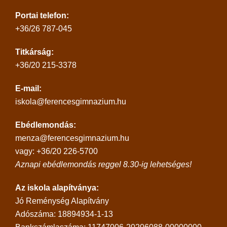
Portai telefon:
+36/26 787-045
Titkárság:
+36/20 215-3378
E-mail:
iskola@ferencesgimnazium.hu
Ebédlemondás:
menza@ferencesgimnazium.hu
vagy: +36/20 226-5700
Aznapi ebédlemondás reggel 8.30-ig lehetséges!
Az iskola alapítványa:
Jó Reménység Alapítvány
Adószáma: 18894934-1-13