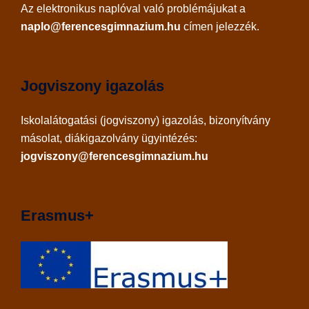
Az
elektronikus naplóval
való problémájukat a
naplo@ferencesgimnazium.hu
címen jelezzék.
Jogviszony igazolás
Iskolalátogatási (jogviszony) igazolás, bizonyítvány
másolat, diákigazolvány ügyintézés:
jogviszony@ferencesgimnazium.hu
Erasmus+