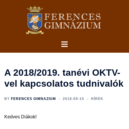
Skip
to
content
Toggle
menu
A 2018/2019. tanévi OKTV-
vel kapcsolatos tudnivalók
BY
FERENCES GIMNAZIUM
2018-09-10
HÍREK
Kedves Diákok!