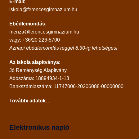
E-mail:
iskola@ferencesgimnazium.hu
Ebédlemondás:
menza@ferencesgimnazium.hu
vagy: +36/20 226-5700
Aznapi ebédlemondás reggel 8.30-ig lehetséges!
Az iskola alapítványa:
Jó Reménység Alapítvány
Adószáma: 18894934-1-13
Bankszámlaszáma: 11747006-20206088-00000000
További adatok…
Elektronikus napló