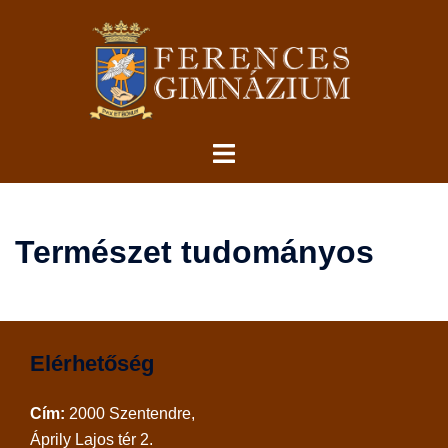
Skip
to
content
Toggle
menu
Természet tudományos
Elérhetőség
Cím:
2000 Szentendre,
Áprily Lajos tér 2.