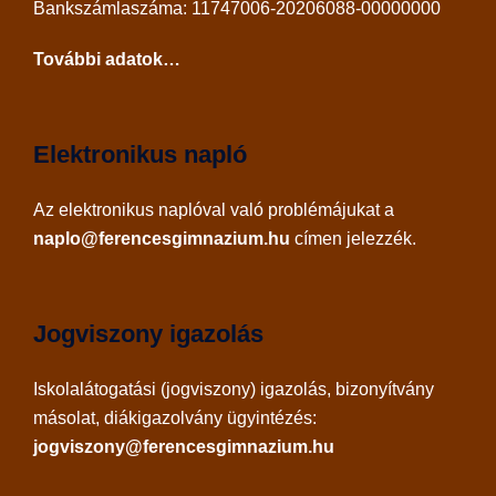
Bankszámlaszáma: 11747006-20206088-00000000
További adatok…
Elektronikus napló
Az
elektronikus naplóval
való problémájukat a
naplo@ferencesgimnazium.hu
címen jelezzék.
Jogviszony igazolás
Iskolalátogatási (jogviszony) igazolás, bizonyítvány
másolat, diákigazolvány ügyintézés:
jogviszony@ferencesgimnazium.hu