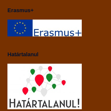
Erasmus+
Határtalanul