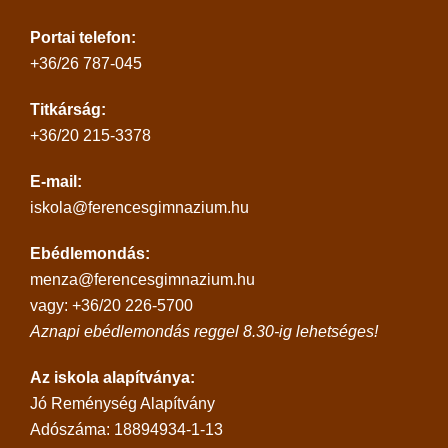
Portai telefon:
+36/26 787-045
Titkárság:
+36/20 215-3378
E-mail:
iskola@ferencesgimnazium.hu
Ebédlemondás:
menza@ferencesgimnazium.hu
vagy: +36/20 226-5700
Aznapi ebédlemondás reggel 8.30-ig lehetséges!
Az iskola alapítványa:
Jó Reménység Alapítvány
Adószáma: 18894934-1-13