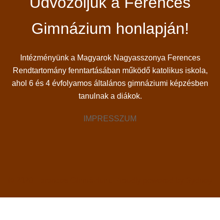
Üdvözöljük a Ferences
Gimnázium honlapján!
Intézményünk a Magyarok Nagyasszonya Ferences
Rendtartomány fenntartásában működő katolikus iskola,
ahol 6 és 4 évfolyamos általános gimnáziumi képzésben
tanulnak a diákok.
IMPRESSZUM
© 2026 Ferences Gimnázium. Proudly powered by
Sydney