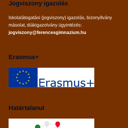
Jogviszony igazolás
Iskolalátogatási (jogviszony) igazolás, bizonyítvány
másolat, diákigazolvány ügyintézés:
jogviszony@ferencesgimnazium.hu
Erasmus+
Határtalanul