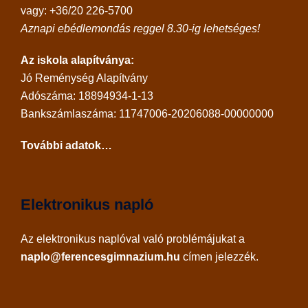
vagy: +36/20 226-5700
Aznapi ebédlemondás reggel 8.30-ig lehetséges!
Az iskola alapítványa:
Jó Reménység Alapítvány
Adószáma: 18894934-1-13
Bankszámlaszáma: 11747006-20206088-00000000
További adatok…
Elektronikus napló
Az
elektronikus naplóval
való problémájukat a
naplo@ferencesgimnazium.hu
címen jelezzék.