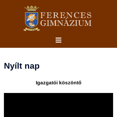
Skip
to
content
Toggle
menu
Nyílt nap
Igazgatói köszöntő