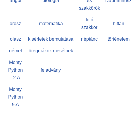
angol
biológia
és
Naphimnus
szakkörök
fotó
orosz
matematika
hittan
szakkör
olasz
kísérletek bemutatása
néptánc
történelem
német
öregdiákok mesélnek
Monty
Python
feladvány
12.A
Monty
Python
9.A