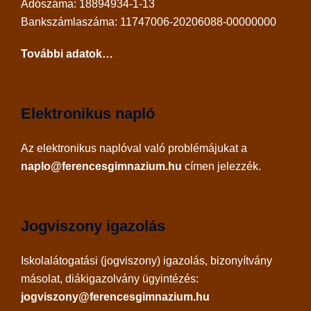
Adószáma: 18894934-1-13
Bankszámlaszáma: 11747006-20206088-00000000
További adatok…
Elektronikus napló
Az
elektronikus naplóval
való problémájukat a
naplo@ferencesgimnazium.hu
címen jelezzék.
Jogviszony igazolás
Iskolalátogatási (jogviszony) igazolás, bizonyítvány
másolat, diákigazolvány ügyintézés:
jogviszony@ferencesgimnazium.hu