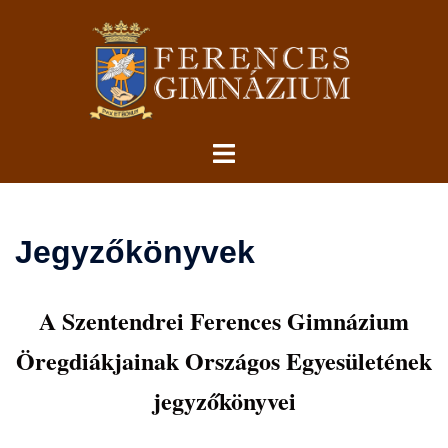
Skip
to
content
Toggle
menu
Jegyzőkönyvek
A Szentendrei Ferences Gimnázium
Öregdiákjainak Országos Egyesületének
jegyzőkönyvei