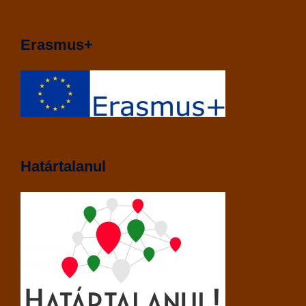
Erasmus+
Határtalanul