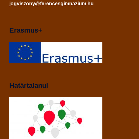
jogviszony@ferencesgimnazium.hu
Erasmus+
Határtalanul