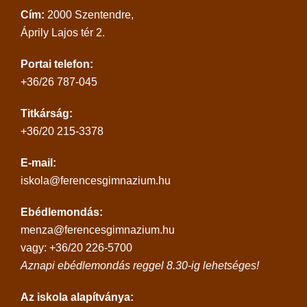
Cím:
2000 Szentendre,
Áprily Lajos tér 2.
Portai telefon:
+36/26 787-045
Titkárság:
+36/20 215-3378
E-mail:
iskola@ferencesgimnazium.hu
Ebédlemondás:
menza@ferencesgimnazium.hu
vagy: +36/20 226-5700
Aznapi ebédlemondás reggel 8.30-ig lehetséges!
Az iskola alapítványa: