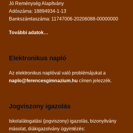
Jó Reménység Alapítvány
Adószáma: 18894934-1-13
Bankszámlaszáma: 11747006-20206088-00000000
További adatok…
Elektronikus napló
Az
elektronikus naplóval
való problémájukat a
naplo@ferencesgimnazium.hu
címen jelezzék.
Jogviszony igazolás
Iskolalátogatási (jogviszony) igazolás, bizonyítvány
másolat, diákigazolvány ügyintézés: