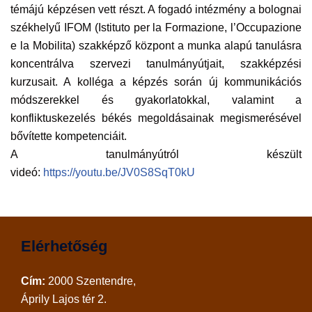
témájú képzésen vett részt. A fogadó intézmény a bolognai
székhelyű IFOM (Istituto per la Formazione, l’Occupazione
e la Mobilita) szakképző központ a munka alapú tanulásra
koncentrálva szervezi tanulmányútjait, szakképzési
kurzusait. A kolléga a képzés során új kommunikációs
módszerekkel és gyakorlatokkal, valamint a
konfliktuskezelés békés megoldásainak megismerésével
bővítette kompetenciáit.
A tanulmányútról készült
videó:
https://youtu.be/JV0S8SqT0kU
Elérhetőség
Cím:
2000 Szentendre,
Áprily Lajos tér 2.