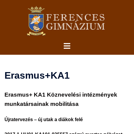
Skip
to
content
Toggle
menu
Erasmus+KA1
Erasmus+ KA1 Köznevelési intézmények
munkatársainak mobilitása
Újratervezés – új utak a diákok felé