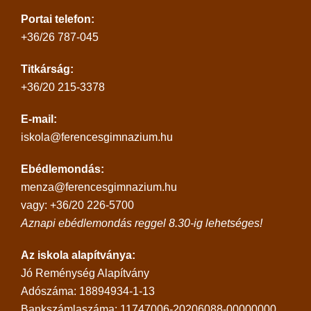
Portai telefon:
+36/26 787-045
Titkárság:
+36/20 215-3378
E-mail:
iskola@ferencesgimnazium.hu
Ebédlemondás:
menza@ferencesgimnazium.hu
vagy: +36/20 226-5700
Aznapi ebédlemondás reggel 8.30-ig lehetséges!
Az iskola alapítványa:
Jó Reménység Alapítvány
Adószáma: 18894934-1-13
Bankszámlaszáma: 11747006-20206088-00000000