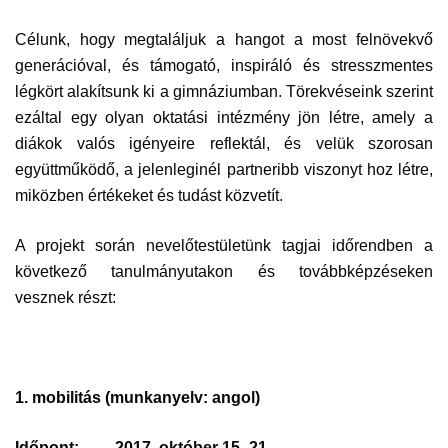
Célunk, hogy megtaláljuk a hangot a most felnövekvő
generációval, és támogató, inspiráló és stresszmentes
légkört alakítsunk ki a gimnáziumban. Törekvéseink szerint
ezáltal egy olyan oktatási intézmény jön létre, amely a
diákok valós igényeire reflektál, és velük szorosan
együttműködő, a jelenleginél partneribb viszonyt hoz létre,
miközben értékeket és tudást közvetít.
A projekt során nevelőtestületünk tagjai időrendben a
következő tanulmányutakon és továbbképzéseken
vesznek részt:
1. mobilitás (munkanyelv:
angol)
Időpont:
2017. október 15- 21.