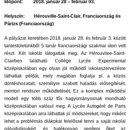
Időpont:
2018. január 28 – február 03.
Helyszín:
Hérouville-Saint-Clair, Franciaország és
Párizs (Franciaország)
A pályázat keretében 2018. január 28. és február 3. között
tantestületünkből 5 tanár franciaországi szakmai úton vett
részt. Két iskolát látogattak meg. Az Hérouvilee-Saint-
Clairben található Collège Lycée Experimental
középiskolában egy olyan jól működő iskolaszervezésre
láthattak példát, mely magában foglalja pl. a közös
döntéshozatalt, személyre szabott haladás elősegítését,
mentori rendszer működtetését. Ez a komplex működési
modell egy több száz fős hagyományosnak mondható
középiskolában valósul meg. A Lycée Autogéré de Paris
középiskolában arra láthattak jó módszereket, hogy miként
lehet a problémás diákokat felelőssé tenni a saját iskolai
pályafutásukért, és hatékonyan segíteni őket az