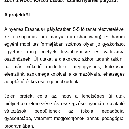
2017-1-HU01-KA101-035557 számú nyertes pályázat
A projektről
A nyertes Erasmus+ pályázatban 5-5 fő tanár részvételével
kettő csoportos tanulmányút (job shadowing) és három
egyéni mobilitás formájában számos olyan jó gyakorlatot
figyelünk meg, melyek továbblépésre és változásra
ösztönöznek. Új utakat a diákokhoz akkor tudunk találni,
ha már működő modelleket megfigyelünk, kritikusan
elemzünk, azok megalkotóival, alkalmazóival a lehetséges
adaptációról közösen gondolkodunk.
Jelen projekt célja az, hogy a lehetséges új utak
mélyreható elemezése és összegzése nyomán kialakuló
változások beépüljenek az iskola pedagógiai
gyakorlatába, valamint megjelenjenek annak pedagógiai
programjában.