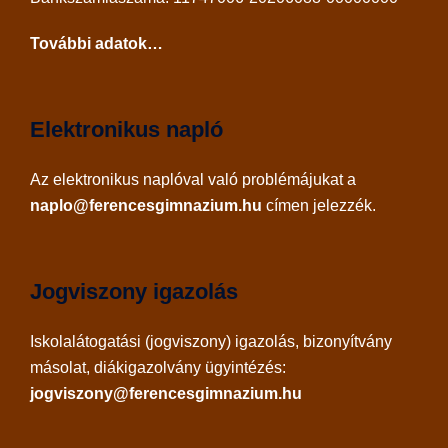
További adatok…
Elektronikus napló
Az
elektronikus naplóval
való problémájukat a
naplo@ferencesgimnazium.hu
címen jelezzék.
Jogviszony igazolás
Iskolalátogatási (jogviszony) igazolás, bizonyítvány
másolat, diákigazolvány ügyintézés:
jogviszony@ferencesgimnazium.hu