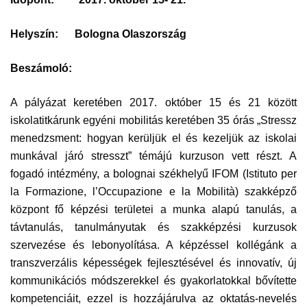
Helyszín:
Bologna Olaszország
Beszámoló:
A pályázat keretében 2017. október 15 és 21 között
iskolatitkárunk egyéni mobilitás keretében 35 órás „Stressz
menedzsment: hogyan kerüljük el és kezeljük az iskolai
munkával járó stresszt” témájú kurzuson vett részt. A
fogadó intézmény, a bolognai székhelyű IFOM (Istituto per
la Formazione, l’Occupazione e la Mobilità) szakképző
központ fő képzési területei a munka alapú tanulás, a
távtanulás, tanulmányutak és szakképzési kurzusok
szervezése és lebonyolítása. A képzéssel kollégánk a
transzverzális képességek fejlesztésével és innovatív, új
kommunikációs módszerekkel és gyakorlatokkal bővítette
kompetenciáit, ezzel is hozzájárulva az oktatás-nevelés