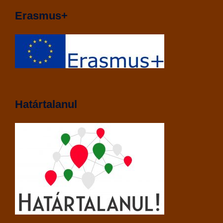
Erasmus+
Határtalanul